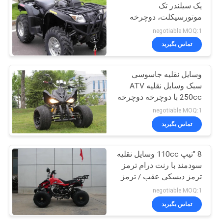
یک سیلندر تک
موتورسیکلت، دوچرخه
سواری 500cc با هواپیما
negotiable MOQ:1
تماس بگیرید
وسایل نقلیه جاسوسی
سبک وسایل نقلیه ATV
250cc با دوچرخه دوچرخه
سواری با آب آشامیدنی
negotiable MOQ:1
تماس بگیرید
8 "تیپ 110cc وسایل نقلیه
سودمند با رنت درام ترمز
ترمز دیسکی عقب / ترمز
پا
negotiable MOQ:1
تماس بگیرید