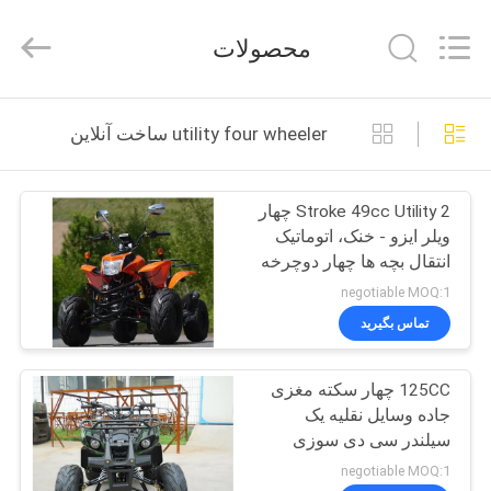
Shanghai
Rongyao
Vehicle
محصولات
Co.,Ltd.
All
Rights
Reserved.
خانه
utility four wheeler ساخت آنلاین
محصولات
2 Stroke 49cc Utility چهار
ویلر ایزو - خنک، اتوماتیک
درباره
انتقال بچه ها چهار دوچرخه
ما
negotiable MOQ:1
تماس بگیرید
تور
125CC چهار سکته مغزی
کارخانه
جاده وسایل نقلیه یک
سیلندر سی دی سوزی
کنترل
negotiable MOQ:1