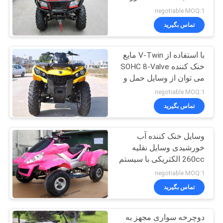
ATV
سیاست
negotiable MOQ:1
تماس بگیرید
حفظ
حریم
با استفاده از V-Twin مایع
خصوصی
خنک کننده SOHC 8-Valve
می توان از وسایل حمل و
نقل سبک 1000cc استفاده
negotiable MOQ:1
کرد
تماس بگیرید
وسایل خنک کننده آب
خورشیدی وسایل نقلیه
260cc الکتریکی با سیستم
CVT دنده عقب
negotiable MOQ:1
تماس بگیرید
دوچرخه سواری مجهز به