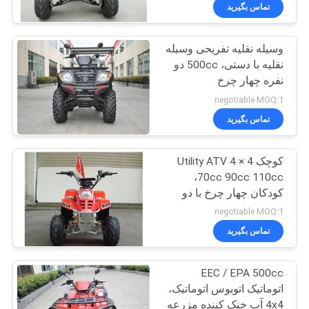
کیفیت
تماس بگیرید
وسیله نقلیه تفریحی وسیله
با
نقلیه با دستی، 500cc دو
ما
نفره چهار چرخ
تماس
negotiable MOQ:1
بگیرید
تماس بگیرید
کوچک 4 × 4 Utility ATV
درخواست
70cc 90cc 110cc،
نقل
کودکان چهار چرخ با دو
چرخ
قول
negotiable MOQ:1
تماس بگیرید
نقشه
EEC / EPA 500cc
سایت
اتوماتیک اتوبوس اتوماتیک،
4x4 آب خنک کننده مزرعه