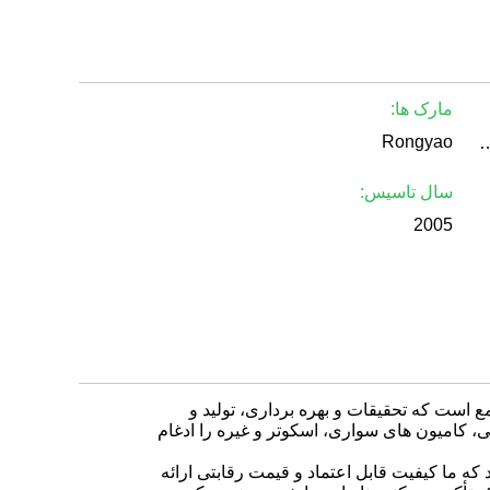
مارک ها:
Rongyao
 / عمده , صادر کننده , فروشنده
سال تاسیس:
2005
 است که تحقیقات و بهره برداری، تولید و
ای سه چرخ، Go-karts، ATV، دوچرخه های خاکی، کامیون های سواری، اسکوتر و غیره را ادغام
که ما کیفیت قابل اعتماد و قیمت رقابتی ارائه