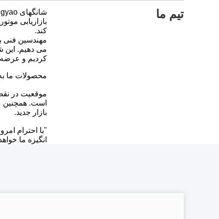
تیم ما
شانگهای Rongyao خودرو شرکت با مسئولیت محدود.
کند.
مهندسین فنی با
می دهیم. این 
کردیم و عرضه ک
محصولات ما به 
موقعیت در نقطه
است. همچنین م
بازار جدید.
"با احترام امروز عقب ماندگ
انگیزه ما خواهد 