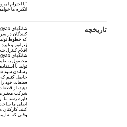
"با احترام امروز عقب ماندگ
انگیزه ما خواهد 
تاریخچه
کنندگان در سر
ژنراتور و غیره.
اقلام کنترل شده
محصول به طیف گ
تولید با استفاد
رساندن سود ش
حاصل کنیم که ق
قطعات خود را ت
دهید، از قطعات
شرکت معتبر ه
دایره رشد ما از
اصلی ما ساخت م
کنند.
کارکنان ما در کارخانه ها 24 
وقتی که به ای