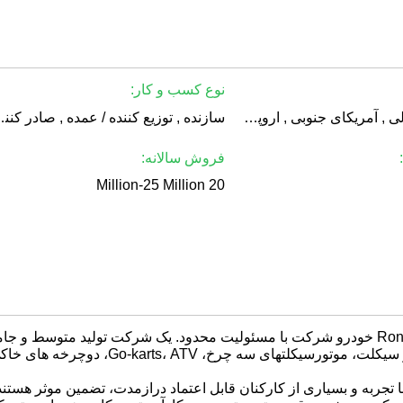
نوع کسب و کار:
آمریکای شمالی , آمریکای جنوبی , اروپای غربی , اروپای شرقی , آسیای شرقی , جنوب شرقی آسیا , خاورمیانه , افریقا , اقیانوسیه
سازنده , توزیع کننده
فروش سالانه:
20 Million-25 Million
یک شرکت تولید متوسط ​​و جامع
بازاریابی موتور سیکلت، موتورسیکلته
 تجربه و بسیاری از کارکنان قابل اعتماد درازمدت، تضمین موثر هستند 