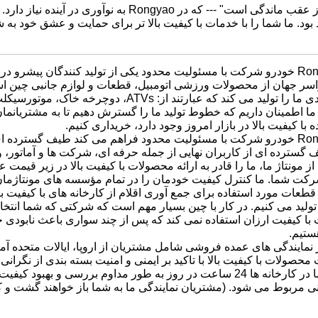
ی است" --- که در Rongyao به نوآوری در آینده نیاز دارد.
بود.
ما شما را با خدمات با کیفیت بالا تر برای حمایت و عشق خود به 
شانگهای Rongyao خودرو شرکت با مسئولیت محدود یکی از تولید کنندگان پیش
اسر جهان از محصولات ورزشی اتومبیل، قطعات و لوازم جانبی چین ا
که خطوط تولیدی ما را تولید می کند که عبارتند
ما اطمینان داریم که خطوط تولید ما را گسترش دهیم تا به مشتریانمان
 با کیفیت بالا در بازار امروز وجود دارد، خریداری کنیم.
شانگهای Rongyao خودرو شرکت با مسئولیت محدود فراهم می کند طیف گس
سترده ای از کاربران نهایی از جمله حرفه ای، شرکت ها و آماتور، 
ه از مونتاژ ما، ما را قادر به ارائه محصولات با کیفیت بالا در زیر قیم
رکت شما.
ما کنترل کیفیت خودمان را در تمام مؤسسه های مونتاژمان 
طعات مورد استفاده برای جمع آوری اقلام از کارخانه های با کیفیت با
ولید می کنیم.
در کار با چین بسیار مهم است که شرکتی که شما انتخا
 با کیفیت ارزان استفاده نمی کند که پس از چند سواری باعث نابودی خ
ستیم.
 نمایندگی های عمده فروشی شامل مشتریان از اروپا، ایالات متحده آمری
حصولات با کیفیت بالا با تاکید بر ایمنی و امنیت بسته بندی از نگران
ساعت در روز به طور مداوم بررسی و بهبود کیفیت.
منی مربوط می شود.
(مشتریان نمایندگی ما به شما باز خواهند گشت و 