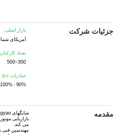
جزئیات شرکت
بازار اصلی:
تعداد کارکنان:
300~500
صادرات p.c:
90% - 100%
مقدمه
شانگهای Rongyao خودرو شرکت با مسئولیت محدود.
می کند.
مهندسین فنی با