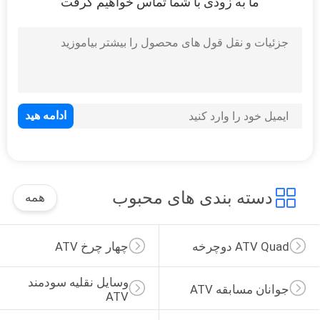
ما به زودی با شما تماس خواهیم گرفت
سیاست
حفظ
حریم
خصوصی
دسته بندی های محبوب
همه
ATV Quad دوچرخه
چهار چرخ ATV
وسایل نقلیه سودمند 
جوانان مسابقه ATV
ATV