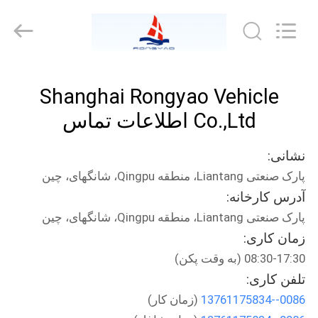
Shanghai
Rongyao
Vehicle
Co.,Ltd.
All
Rights
Reserved.
خانه
Shanghai Rongyao Vehicle
محصولات
Co.,Ltd اطلاعات تماس
نشانی:
درباره
پارک صنعتی Liantang، منطقه Qingpu، شانگهای، چین
ما
آدرس کارخانه:
پارک صنعتی Liantang، منطقه Qingpu، شانگهای، چین
تور
زمان کاری:
کارخانه
08:30-17:30 (به وقت پکن)
تلفن کاری:
0086--13761175834
(زمان کار)
کنترل