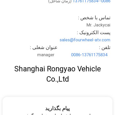
0086--13761175834
(زمان شاغل)
کیفیت
تماس با شخص :
با
Mr. Jackycai
ما
پست الکترونیک :
تماس
sales@fourwheel-atv.com
بگیرید
تلفن :
عنوان شغلی :
manager
0086-13761175834
درخواست
Shanghai Rongyao Vehicle
نقل
Co.,Ltd
قول
نقشه
سایت
پیام بگذارید