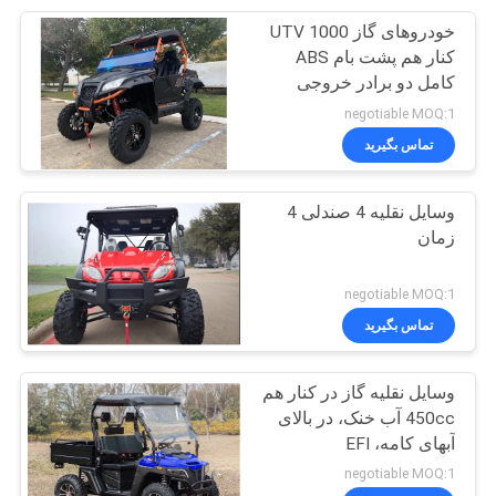
خودروهای گاز 1000 UTV
43
کنار هم پشت بام ABS
موتورسیکلت دوچرخه
کامل دو برادر خروجی
مسابقه
negotiable MOQ:1
خاکی
تماس بگیرید
وسایل نقلیه 4 صندلی 4
زمان
59
negotiable MOQ:1
تماس بگیرید
موتور سیکلت بالا
وسایل نقلیه گاز در کنار هم
450cc آب خنک، در بالای
آبهای کامه، EFI
negotiable MOQ:1