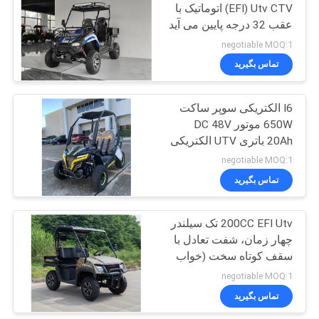
(EFI) Utv CTV اتوماتیک با
عقب 32 درجه پایین می آید
27
negotiable MOQ:1
اسکوتر دوچرخه
تماس بگیرید
کوچک
I6 الکتریکی سوپر ساکت
650W موتور DC 48V
20Ah باتری UTV الکتریکی
negotiable MOQ:1
تماس بگیرید
30
250cc موتورسیکلت
200CC EFI Utv تک سیلندر
چهار زمان، شفت تعادل با
هلی کوپتر
سقف کوتاه سخت (خواب
تخلیه)
negotiable MOQ:1
تماس بگیرید