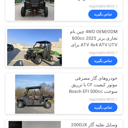
سیاست
negotiable MOQ:1
تماس بگیرید
حفظ
183
حریم
4WD OEM/ODM چین نام
برو بارت کارت
خصوصی
تجاری برتر 2025 800cc
ATV 4x4 ATV UTV برای
فروش Quad Atv 4x4
negotiable MOQ:1
تماس بگیرید
خودروهای گاز مصرفی
98
موتور کیفیت CF با تزریق
روروک مخصوص بچه
سوخت Bosch EFI 500cc
با 4 صندلی
negotiable MOQ:1
ها بزرگسالان
تماس بگیرید
وسایل نقلیه گاز 200EUX