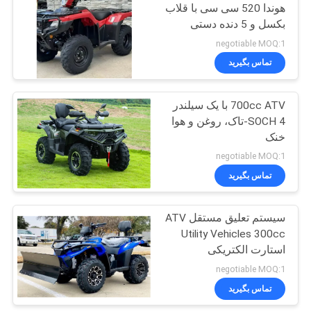
هوندا 520 سی سی با قلاب
بکسل و 5 دنده دستی
27
negotiable MOQ:1
اسکوتر دوچرخه
تماس بگیرید
کوچک
700cc ATV با یک سیلندر
SOCH 4-تاک، روغن و هوا
خنک
negotiable MOQ:1
تماس بگیرید
30
250cc موتورسیکلت
سیستم تعلیق مستقل ATV
Utility Vehicles 300cc
هلی کوپتر
استارت الکتریکی
negotiable MOQ:1
تماس بگیرید