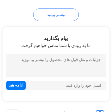
43
بیشتر ببینید
موتورسیکلت دوچرخه
خاکی
پیام بگذارید
ما به زودی با شما تماس خواهیم گرفت
59
موتور سیکلت بالا