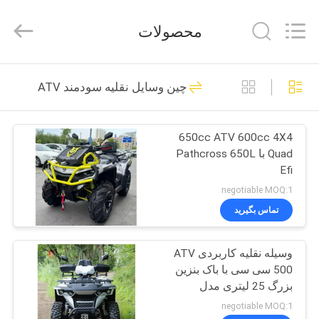
Shanghai
Rongyao
Vehicle
محصولات
Co.,Ltd.
All
Rights
Reserved.
خانه
32
چین وسایل نقلیه سودمند ATV
چهار چرخ ATV
محصولات
650cc ATV 600cc 4X4
Quad با Pathcross 650L
درباره
Efi
ما
negotiable MOQ:1
تماس بگیرید
27
تور
وسیله نقلیه کاربردی ATV
کارخانه
ATV Quad دوچرخه
500 سی سی با باک بنزین
بزرگ 25 لیتری مدل
کنترل
استارتی انژکتوری
negotiable MOQ:1