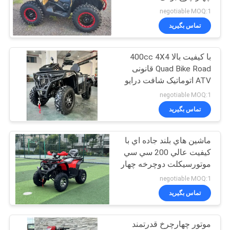
سیاست
negotiable MOQ:1
تماس بگیرید
حفظ
183
حریم
با کیفیت بالا 400cc 4X4
برو بارت کارت
خصوصی
Quad Bike Road قانونی
ATV اتوماتیک شافت درایو
مجهز به دیفرانسیل قفل
negotiable MOQ:1
الکتریکی شروع ATV با
تماس بگیرید
قیمت عمده فروشی
ماشين هاي بلند جاده اي با
98
کيفيت عالي 200 سي سي
روروک مخصوص بچه
موتورسیکلت دوچرخه چهار
چرخ اتوماتيك ماشين هاي
negotiable MOQ:1
ها بزرگسالان
بلند جاده
تماس بگیرید
موتور چهارچرخ قدرتمند