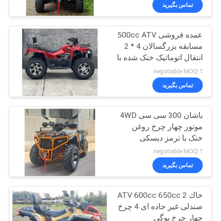
کیفیت
تماس بگیرید
عمده فروشی 500cc ATV
با
58
مسابقه بزرگسالان 4 * 2
ما
انتقال اتوماتیک خنک شده با
وسایل نقلیه سودمند
تماس
آب چهار چرخ محرک بزرگ
negotiable MOQ:1
ATV
غیر جاده ای قطعات و
بگیرید
تماس بگیرید
لوازم جانبی UTV
باشان 300 سی سی 4WD
درخواست
موتور چهار چرخ روغن
نقل
خنک با ترمز دیسکی
75
هیدرولیک
قول
negotiable MOQ:1
تماس بگیرید
جوانان مسابقه ATV
نقشه
خاك ATV 600cc 650cc 2
سایت
صندلی غیر جاده ای 4 چرخ
چهار چرخ بوگی