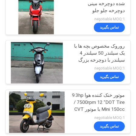
شده دوچرخه مینی
دوچرخه جلو جلو
27
دیفرانسیل عقب ترمز درام
negotiable MOQ:1
اسکوتر دوچرخه
تماس بگیرید
کوچک
روروک مخصوص بچه ها با
یک سیلندر 50 سیلندر 4
سیلندر با دوچرخه بزرگ
negotiable MOQ:1
تماس بگیرید
30
250cc موتورسیکلت
موتور خنک کننده هوا 9.3hp
/ 7500rpm 12 "DOT Tire
هلی کوپتر
Mini 150cc با موتور CVT
negotiable MOQ:1
تماس بگیرید