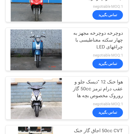
اینچ فاصله دوچرخه
سیاست
negotiable MOQ:1
تماس بگیرید
حفظ
183
حریم
دوچرخه دوچرخه مجهز به
برو بارت کارت
خصوصی
چهار سکته مغناطیسی با
چراغهای LED
negotiable MOQ:1
تماس بگیرید
هوا خنک 12 "دیسک جلو و
98
عقب درام ترمز 50cc گاز
روروک مخصوص بچه
روروک مخصوص بچه ها
negotiable MOQ:1
ها بزرگسالان
تماس بگیرید
50cc CVT اجاق گاز خنک