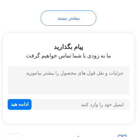
43
بیشتر ببینید
موتورسیکلت دوچرخه
خاکی
پیام بگذارید
ما به زودی با شما تماس خواهیم گرفت
59
موتور سیکلت بالا