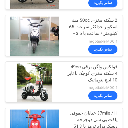
کیفیت
تماس بگیرید
2 سکته مغزی 50cc مینی
با
58
اسکوتر حداکثر سرعت 65
ما
کیلومتر / ساعت با 3.5 -
وسایل نقلیه سودمند
تماس
10 "رینگ آهن
negotiable MOQ:1
ATV
بگیرید
تماس بگیرید
فولکس واگن برقی 49cc
درخواست
4 سکته مغزی کوچک با تایر
نقل
10 اینچ پنوماتیک
75
قول
negotiable MOQ:1
تماس بگیرید
جوانان مسابقه ATV
نقشه
37mile / H خیابان حقوقی
سایت
پاکت پی سی دوچرخه
دیسک درام ترمز با 51.3