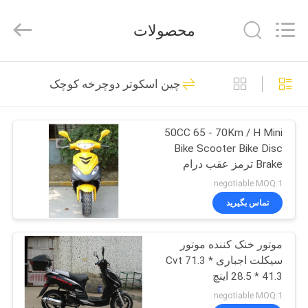
Shanghai
Rongyao
Vehicle
محصولات
Co.,Ltd.
All
Rights
Reserved.
خانه
32
چین اسکوتر دوچرخه کوچک
چهار چرخ ATV
محصولات
50CC 65 - 70Km / H Mini
Bike Scooter Bike Disc
درباره
Brake ترمز عقب درام
ما
عقب
negotiable MOQ:1
تماس بگیرید
27
تور
موتور خنک کننده موتور
کارخانه
ATV Quad دوچرخه
سیکلت اجباری Cvt 71.3 *
28.5 * 41.3 اینچ
کنترل
negotiable MOQ:1