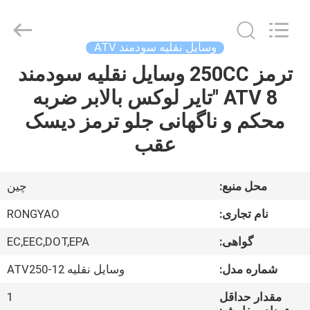
Shanghai
Rongyao
Vehicle
Co.,Ltd.
All
وسایل نقلیه سودمند ATV
Rights
Reserved.
ترمز 250CC وسایل نقلیه سودمند
خانه
ATV 8 "تایر لوکس بالابر ضربه
محصولات
محکم و ناگهانی جلو ترمز دیسک
عقب
درباره
ما
محل منبع:
چين
نام تجاری:
RONGYAO
تور
گواهی:
EC,EEC,DOT,EPA
کارخانه
شماره مدل:
وسایل نقلیه ATV250-12
کنترل
مقدار حداقل
1