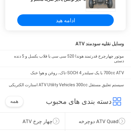
ناگهانی جلو ترمز دیسک عقب
ادامه هید
وسایل نقلیه سودمند ATV
موتور چهارچرخ قدرتمند هوندا 520 سی سی با قلاب بکسل و 5 دنده
دستی
700cc ATV با یک سیلندر SOCH 4-تاک، روغن و هوا خنک
سیستم تعلیق مستقل ATV Utility Vehicles 300cc استارت الکتریکی
دسته بندی های محبوب
همه
ATV Quad دوچرخه
چهار چرخ ATV