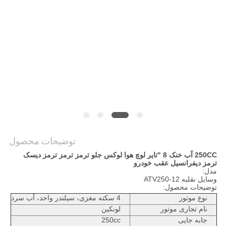
سیاست
حفظ
حریم
خصوصی
توضیحات محصول
250CC آب خنک 8 "تایر لوچ هوا لوکس جلو ترمز ترمز ترمز دیسک
ترمز دیفرانسیل عقب خودرو
مدل:
وسایل نقلیه ATV250-12
توضیحات محصول:
نوع موتور
4 سکته مغزی، سیلندر واحد، آب سرد
نام تجاری موتور
لونکین
جابه جایی
250cc