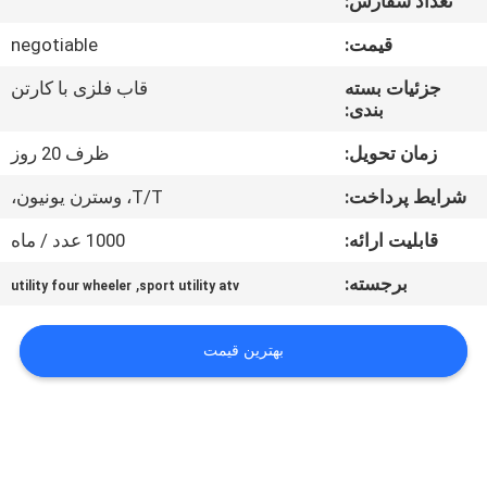
تعداد سفارش:
کیفیت
قیمت:
negotiable
با
جزئیات بسته
قاب فلزی با کارتن
بندی:
ما
تماس
زمان تحویل:
ظرف 20 روز
بگیرید
شرایط پرداخت:
T/T، وسترن یونیون،
قابلیت ارائه:
1000 عدد / ماه
درخواست
برجسته:
,
utility four wheeler
sport utility atv
نقل
قول
بهترین قیمت
نقشه
سایت