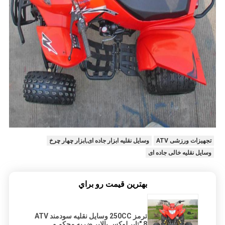
تجهیزات ورزشی ATV
وسایل نقلیه ابزار جاده ای,ابزار چهار چرخ
وسایل نقلیه خالی جاده ای
بهترين قيمت رو براي
ترمز 250CC وسایل نقلیه سودمند ATV
8 "تایر لوکس بالابر ضربه محکم و