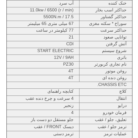
خنک کننده
آب سرد
حداکثر اسب بخار
11.0kw / 6500 (r / min)
حداکثر گشتاور
17.5 / 5500N.m
سوراخ * سکته مغزی
67 میلی متری 65 میلیمتر
حداکثر سرعت
77 کیلومتر در ساعت
توانایی صعود
21
آتش گرفتن
CDI
شروع سیستم
START ELECTRIC
باتری
12V / 9AH
نام تجاری کربورتر
PZ30
روغن موتور
4T
روغن دنده ای
4T
CHASSIS ETC.
کلاچ
کتابچه راهنمای
انتقال
4 سرعت و چرخ دنده عقب
درایو
زنجیر
فرمان خودرو
4
تعلیق، جلو / عقب
جلو مستقل دو دست باز
ترمز جلو / عقب
دیسک FRONT / عقب
عملیات ترمز
ترمز دستی