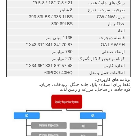
رینگ های جلو / عقب
21 * 7-8 "/18 * 9.5-8"
ظرفیت سوخت / نوع
4.8 لیتر
وزن، GW / NW
396.83LBS / 335.1LBS
حداکثر بار
330.69LBS
ابعاد
فاصله دوچرخه
1135 میلی متر
70.87 "X43.31" X41.34 "
OA L * W * H
ارتفاع صندلی
780 میلیمتر
کوتاه ترخیص کالا از گمرک
270 میلیمتر
اندازه کارتن
57.48 "X34.65" X31.89 "
اطلاعات حمل و نقل
63PCS / 40HQ
برنامه های کاربردی:
فقط برای استفاده بالغ، جاده جنگل، رودخانه، جریان،
کوه جاده، در ساحل، مزرعه و زمین لذت