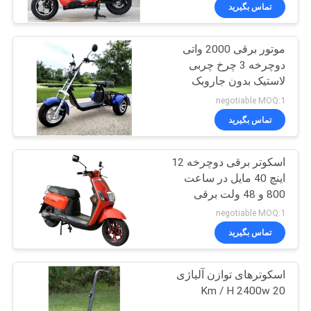
کیفیت
تماس بگیرید
موتور برقی 2000 واتی
با
58
دوچرخه 3 چرخ چربی
ما
لاستیک بدون جاروبک
وسایل نقلیه سودمند
تماس
negotiable MOQ:1
ATV
بگیرید
تماس بگیرید
اسکوتر برقی دوچرخه 12
درخواست
اینچ 40 مایل در ساعت
نقل
800 و 48 ولت برقی
75
قول
negotiable MOQ:1
تماس بگیرید
جوانان مسابقه ATV
نقشه
اسکوترهای توازن آلیاژی
سایت
20 Km / H 2400w