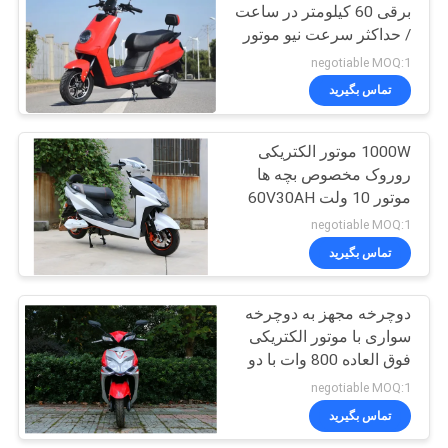
برقی 60 کیلومتر در ساعت
/ حداکثر سرعت نیو موتور
27
اسکوتر برقی موتور
negotiable MOQ:1
مرکزی
اسکوتر دوچرخه
تماس بگیرید
کوچک
1000W موتور الکتریکی
روروک مخصوص بچه ها
موتور 10 ولت 60V30AH
باتری برای فاصله های
negotiable MOQ:1
طولانی
تماس بگیرید
30
250cc موتورسیکلت
دوچرخه مجهز به دوچرخه
سواری با موتور الکتریکی
هلی کوپتر
فوق العاده 800 وات با دو
چرخ
negotiable MOQ:1
تماس بگیرید