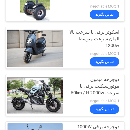
سیاست
negotiable MOQ:1
تماس بگیرید
حفظ
183
حریم
اسکوتر برقی با سرعت بالا
برو بارت کارت
خصوصی
آلمان سرعت متوسط ​​
1200w
negotiable MOQ:1
تماس بگیرید
دوچرخه میمون
98
موتورسیکلت برقی با
روروک مخصوص بچه
سرعت 60km / H 2000w
با باتری های اسید سرب
negotiable MOQ:1
ها بزرگسالان
تماس بگیرید
دوچرخه برقی 1000W