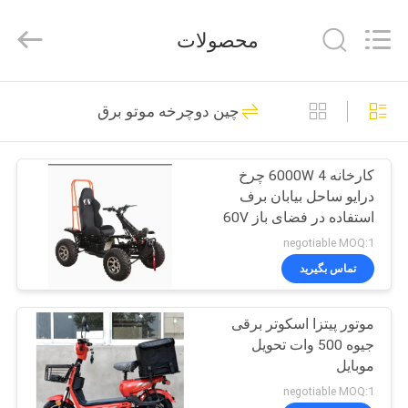
Shanghai
Rongyao
Vehicle
محصولات
Co.,Ltd.
All
Rights
Reserved.
خانه
32
چین دوچرخه موتو برق
چهار چرخ ATV
محصولات
کارخانه 6000W 4 چرخ
درایو ساحل بیابان برف
درباره
استفاده در فضای باز 60V
ما
50ah لیتیوم تحرک
negotiable MOQ:1
الکتریکی کواد بگی
تماس بگیرید
27
تور
موتور پیتزا اسکوتر برقی
کارخانه
ATV Quad دوچرخه
جیوه 500 وات تحویل
موبایل
کنترل
negotiable MOQ:1