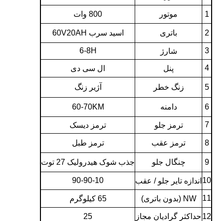
1
موتور
800 وات
2
باتری
اسید سرب 60V20AH
6-8H
3
شارژ
4
پنل
ال سی دی
5
زنگ خطر
آژیر زنگ
6
دامنه
60-70KM
7
ترمز جلو
ترمز دیسک
8
ترمز عقب
ترمز طبل
9
چنگال جلو
جذب شوک هیدرولیک 27 توت
90-90-10
10
اندازه تایر جلو / عقب
11
NW (بدون باتری)
65 کیلوگرم
12
حداکثر گرادیان مجاز
25