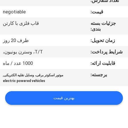
تعداد سفارش:
کیفیت
قیمت:
negotiable
با
جزئیات بسته
قاب فلزی با کارتن
بندی:
ما
تماس
زمان تحویل:
ظرف 20 روز
بگیرید
شرایط پرداخت:
T/T، وسترن یونیون،
قابلیت ارائه:
1000 عدد / ماه
درخواست
برجسته:
,
موتور اسکوتر برقی، وسایل نقلیه الکتریکی
نقل
electric powered vehicles
قول
بهترین قیمت
نقشه
سایت