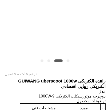
سیاست
حفظ
حریم
خصوصی
توضیحات محصول
راننده الکتریکی GUIWANG uberscoot 1000w
الکتریکی زیبایی اقتصادی
مدل:
دوچرخه موتورسیکلت الکتریکی 1000W-9
توضیحات محصول:
نه
مورد
مشخصات فنی