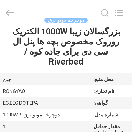
Shanghai
Rongyao
Vehicle
Co.,Ltd.
All
دوچرخه موتو برق
Rights
Reserved.
بزرگسالان زیبا 1000W الکتریک
خانه
روروک مخصوص بچه ها پنل ال
محصولات
سی دی برای جاده کوه /
Riverbed
درباره
ما
محل منبع:
چين
نام تجاری:
RONGYAO
تور
گواهی:
EC,EEC,DOT,EPA
کارخانه
شماره مدل:
دوچرخه موتو برق 1000W-9
کنترل
مقدار حداقل
1