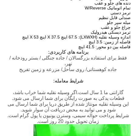
دنده های جلو و عقب
تمام اتوماتیک W/Reverse
ترمز دستی
صندلی قابل تنظیم
میله سپر جلو
چراغ جلو و عقب
ترمز دیسکی هیدرولیک
اندازه وسیله نقلیه (LXWXH): 67.5 اینچ X 37.5 اینچ X 53 اینچ
فاصله از زمین: 3.5 اینچ
فاصله بین دو محور: 41.5 اینچ
برنامه های کاربردی:
فقط برای استفاده بزرگسالان / جاده جنگلی / بستر رودخانه /
نهر،
جاده کوهستانی/ روی ساحل/ مزرعه و زمین تفریح
شرایط معامله:
گارانتی ما 1 سال است.اگر وسیله نقلیه شما خراب باشد،
قطعات یدکی به صورت رایگان برای شما ارسال می شود.
این وسیله نقلیه مونتاژ شده از طریق دریا برای شما ارسال می
شود و می توانید به محض دریافت آن سوار شوید.
شرایط پرداخت حواله سیمی، وسترن یونیون یا پول گرام است.
زمان تحویل حدود 20 روز است.