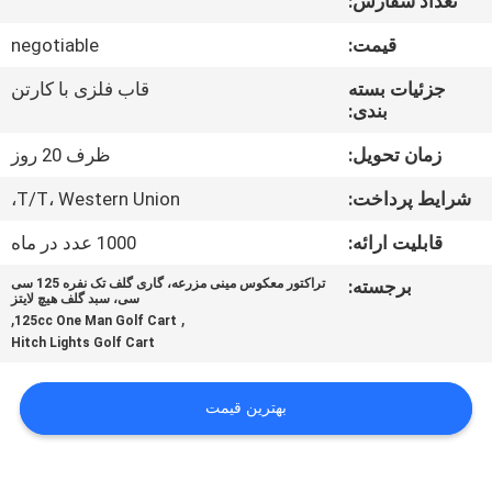
تعداد سفارش:
کیفیت
قیمت:
negotiable
با
جزئیات بسته
قاب فلزی با کارتن
بندی:
ما
تماس
زمان تحویل:
ظرف 20 روز
بگیرید
شرایط پرداخت:
T/T، Western Union،
قابلیت ارائه:
1000 عدد در ماه
درخواست
برجسته:
تراکتور معکوس مینی مزرعه، گاری گلف تک نفره 125 سی
نقل
سی، سبد گلف هیچ لایتز
,
,
125cc One Man Golf Cart
قول
Hitch Lights Golf Cart
نقشه
بهترین قیمت
سایت