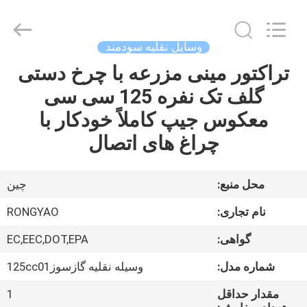
Shanghai
Rongyao
Vehicle
Co.,Ltd.
All
وسایل نقلیه سودمند
Rights
Reserved.
تراکتور مینی مزرعه با چرخ دستی
خانه
گلف تک نفره 125 سی سی
محصولات
معکوس جیپ کاملاً خودکار با
چراغ های اتصال
درباره
ما
محل منبع:
چین
نام تجاری:
RONGYAO
تور
گواهی:
EC,EEC,DOT,EPA
کارخانه
شماره مدل:
وسیله نقلیه گازسوز125cc01
کنترل
مقدار حداقل
1