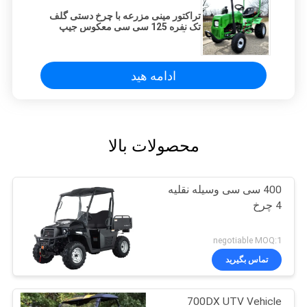
تراکتور مینی مزرعه با چرخ دستی گلف
تک نفره 125 سی سی معکوس جیپ
کاملاً خودکار با چراغ های اتصال
ادامه هید
محصولات بالا
400 سی سی وسیله نقلیه
4 چرخ
negotiable MOQ:1
تماس بگیرید
700DX UTV Vehicle