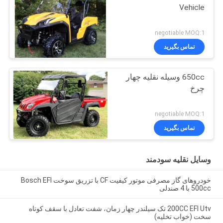
Vehicle
negotiable MOQ:1
تماس بگیرید
650cc وسیله نقلیه چهار
چرخ
negotiable MOQ:1
تماس بگیرید
وسایل نقلیه سودمند
خودروهای گاز مصرفی موتور کیفیت CF با تزریق سوخت Bosch EFI
500cc با 4 صندلی
200CC EFI Utv تک سیلندر چهار زمان، شفت تعادل با سقف کوتاه
سخت (خواب تخلیه)