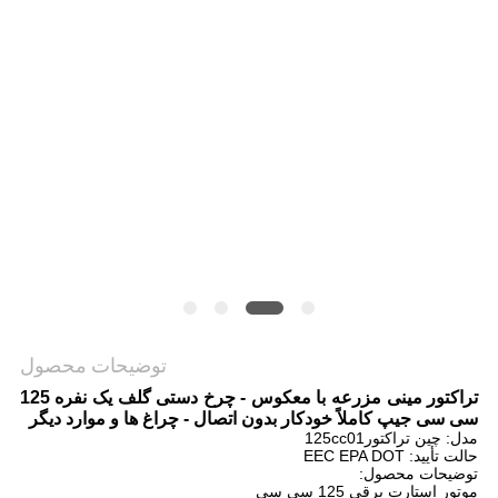
سیاست
حفظ
حریم
خصوصی
توضیحات محصول
تراکتور مینی مزرعه با معکوس - چرخ دستی گلف یک نفره 125
سی سی جیپ کاملاً خودکار بدون اتصال - چراغ ها و موارد دیگر
مدل: چین تراکتور125cc01
حالت تأیید: EEC EPA DOT
توضیحات محصول:
موتور استارت برقی 125 سی سی