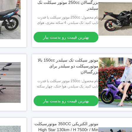
بزرگسالان 250cc موتور سیکلت تک
سیلندر
نام محصول: 250cc موتور سیکلت با قدرت
بالا
تایپ کنید: تک سیلندر، 4 سکته مغزی، هوای
سرد
بهترین قیمت رو بدست بیار
موتور سیکلت تک سیلندر 150cc بالا
موتورسیکلت دو سیلندر برای
بزرگسالان
نام محصول: 150cc موتور سیکلت با قدرت
بالا
تایپ کنید: یک سیلندر، هوا خنک، چهار سکته
بهترین قیمت رو بدست بیار
موتور الکتریکی 350CC موتورسیکلت
High Star 130km / H 7500r / Min