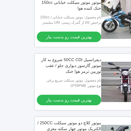
موتور موتور سیکلت خیابانی 150cc
خنک کننده هوا
نام محصول: موتور سیکلت خیابانی 150cc /
127cc
ترخیص کالا از گمرک زمینی: 140 میلیمتر
بهترین قیمت رو بدست بیار
دیفرانسیل 50CC CDI شروع به کار
موتور گازسوز دیواری جلو / عقب
توربین ترمز هوا خنک
نام محصول: موتور سیکلت سریع برقی
نوع موتور: 1P39FMB
بهترین قیمت رو بدست بیار
موتور کلاچ دو موتور سیکلت 250CC /
الکتریک موتور چهار سکته مغزی