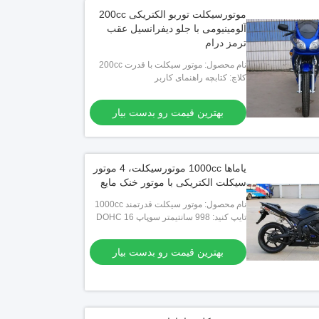
موتورسیکلت توربو الکتریکی 200cc
آلومینیومی با جلو دیفرانسیل عقب
ترمز درام
نام محصول: موتور سیکلت با قدرت 200cc
کلاچ: کتابچه راهنمای کاربر
بهترین قیمت رو بدست بیار
یاماها 1000cc موتورسیکلت، 4 موتور
سیکلت الکتریکی با موتور خنک مایع
نام محصول: موتور سیکلت قدرتمند 1000cc
تایپ کنید: 998 سانتیمتر سوپاپ DOHC 16
با دوام با مایع 4 شیر (سوپاپ ورودی تیتانیوم)
بهترین قیمت رو بدست بیار