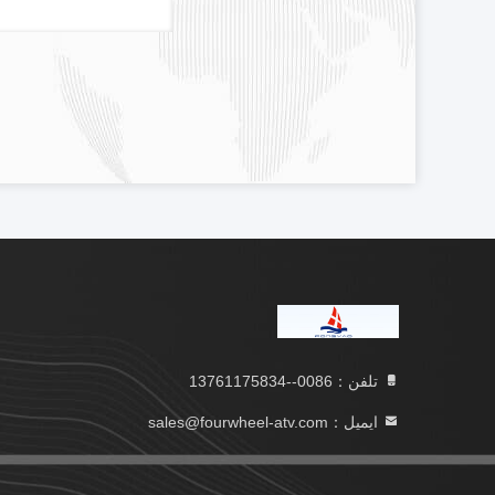
تلفن：0086--13761175834
ایمیل：sales@fourwheel-atv.com