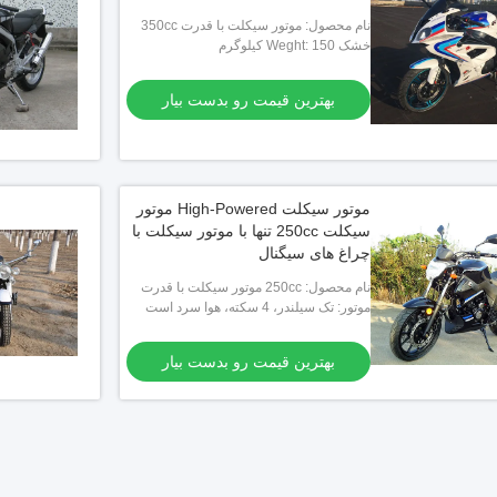
نام محصول: موتور سیکلت با قدرت 350cc
خشک Weght: 150 کیلوگرم
بهترین قیمت رو بدست بیار
موتور سیکلت High-Powered موتور
سیکلت 250cc تنها با موتور سیکلت با
چراغ های سیگنال
نام محصول: 250cc موتور سیکلت با قدرت
بالا
موتور: تک سیلندر، 4 سکته، هوا سرد است
بهترین قیمت رو بدست بیار