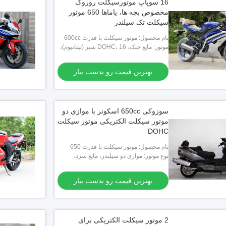
16 سوپاپ موتورسیکلت روروک
مخصوص بچه ها، یاماها 650 موتور
سیکلت تک سیلندر
نام محصول: موتور سیکلت با قدرت 600cc
موتور: مایع خنک، DOHC، 16 شیر (تیتانیوم)،
در خط چهار
بهترین قیمت رو بدست بیار
سوزوکی 650cc اسکوتر با موازی دو
موتور سیکلت الکتریکی موتور سیکلت
DOHC
نام محصول: موتور سیکلت با قدرت 650
سانتیمتری
نوع موتور: موازی دو سیلندر، مایع سرد،
DOHC، چهار سکته
بهترین قیمت رو بدست بیار
2 موتور سیکلت الکتریکی برای