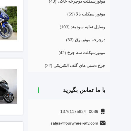
موتورسیکلت دوچرخه خاکی
(43)
موتور سیکلت بالا
(59)
وسایل نقلیه سودمند
(103)
دوچرخه موتو برق
(33)
موتورسیکلت سه چرخ
(42)
چرخ دستی های گلف الکتریکی
(22)
با ما تماس بگیرید
0086--13761175834
sales@fourwheel-atv.com