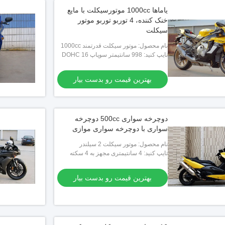
یاماها 1000cc موتورسیکلت با مایع
خنک کننده، 4 توربو توربو موتور
سیکلت
نام محصول: موتور سیکلت قدرتمند 1000cc
تایپ کنید: 998 سانتیمتر سوپاپ DOHC 16
با دوام با مایع 4 شیر (سوپاپ ورودی تیتانیوم)
بهترین قیمت رو بدست بیار
دوچرخه سواری 500cc دوچرخه
سواری با دوچرخه سواری موازی
نام محصول: موتور سیکلت 2 سیلندر
تایپ کنید: 4 سانتیمتری مجهز به 4 سکته
مغزی، دو سیلندر موازی رو به جلو، DOHC، 4
شیر
بهترین قیمت رو بدست بیار