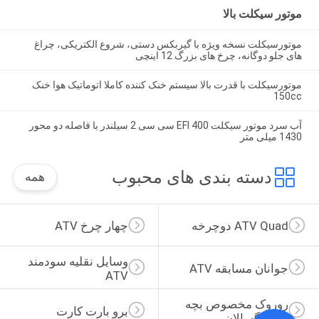
موتور سیکلت بالا
موتورسیکلت نسخه ویژه با گیربکس دستی، شروع الکتریکی، چراغ
های جلو دوگانه، چرخ های بزرگ 12 اینچی
موتورسیکلت با قدرت بالا سیستم خنک کننده کاملا اتوماتیک هوا خنک
150cc
آب سرد موتور سیکلت EFI 400 سی سی 2 سیلندر با فاصله دو محور
1430 میلی متر
دسته بندی های محبوب
همه
ATV Quad دوچرخه
چهار چرخ ATV
وسایل نقلیه سودمند 
جوانان مسابقه ATV
ATV
روروک مخصوص بچه 
برو بارت کارت
ها بزرگسالان