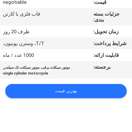
قیمت:
negotiable
کیفیت
جزئیات بسته
قاب فلزی با کارتن
بندی:
با
ما
زمان تحویل:
ظرف 20 روز
تماس
شرایط پرداخت:
T/T، وسترن یونیون،
بگیرید
قابلیت ارائه:
1000 عدد / ماه
برجسته:
,
موتور سیکلت برقی، موتور سیکلت تک سیلندر
درخواست
single cylinder motorcycle
نقل
قول
بهترین قیمت
نقشه
سایت