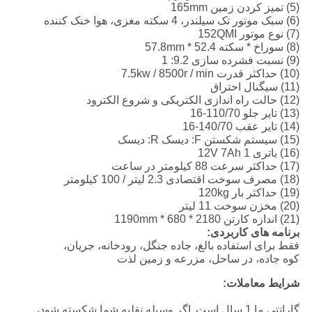
(5) تمیز کردن زمین 165mm
(6) سبک موتور تک سیلندر، 4 سکته مغزی، هوا خنک کننده
(7) نوع موتور 152QMI
(8) سوراخ * سکته 52.4 * 57.8mm
(9) نسبت فشرده سازی 9.2: 1
(10) حداکثر قدرت 7.5kw / 8500r / min
(11) سیگنال احتراق
(12) حالت راه اندازی الکتریکی و شروع الکترود
(13) تایر جلو 110/70-16
(14) تایر عقب 140/70-16
(15) سیستم شکستن F: دیسک R: دیسک
(16) باتری 12V 7Ah 1
(17) حداکثر سرعت 88 کیلومتر در ساعت
(18) مصرف سوخت اقتصادی 2.3 لیتر / 100 کیلومتر
(19) حداکثر بار 120kg
(20) مخزن سوخت 11 لیتر
(21) اندازه کارتن 2180 * 680 * 1190mm
برنامه های کاربردی:
فقط برای استفاده بالغ، جاده جنگل، رودخانه، جریان،
کوه جاده، در ساحل، مزرعه و زمین لذت
شرایط معاملات:
گارانتی ما 1 سال است.
اگر وسیله نقلیه شما شکسته شود،