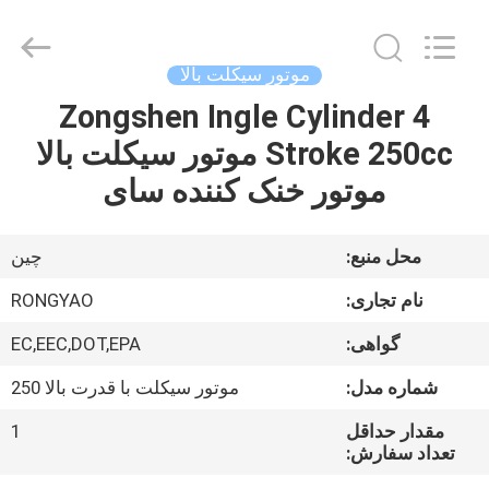
Shanghai
Rongyao
Vehicle
Co.,Ltd.
All
موتور سیکلت بالا
Rights
Reserved.
Zongshen Ingle Cylinder 4
خانه
Stroke 250cc موتور سیکلت بالا
محصولات
موتور خنک کننده سای
درباره
محل منبع:
چين
ما
نام تجاری:
RONGYAO
گواهی:
EC,EEC,DOT,EPA
تور
شماره مدل:
موتور سیکلت با قدرت بالا 250
کارخانه
مقدار حداقل
1
تعداد سفارش:
کنترل