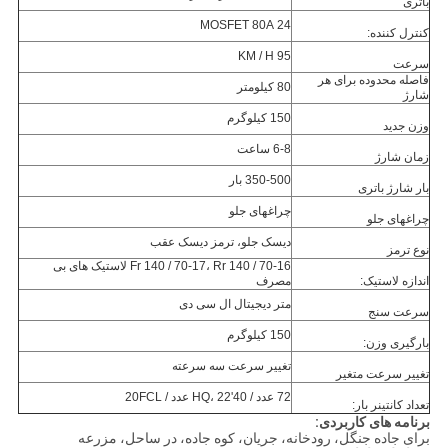
باتری
24 MOSFET 80A
کنترل کننده:
95 KM / H
سرعت
فاصله محدوده برای هر
80 کیلومتر
شارژ
150 کیلوگرم
وزن جدید
6-8 ساعت
زمان شارژ
350-500 بار
بار شارژ باتری
چراغهای جلو
چراغهای جلو
دیسک جلو، ترمز دیسک عقب
نوع ترمز
Fr 140 / 70-17، Rr 140 / 70-16 لاستیک های بی
اندازه لاستیک:
مصرف
متر دیجیتال ال سی دی
سرعت سنج
150 کیلوگرم
بارگیری وزن:
تغییر سرعت سه سرعته
تغییر سرعت متغیر
72 عدد / 40'HQ، 22 عدد / 20FCL
تعداد کانتینر بار:
برنامه های کاربردی:
برای جاده جنگل، رودخانه، جریان، کوه جاده، در ساحل، مزرعه