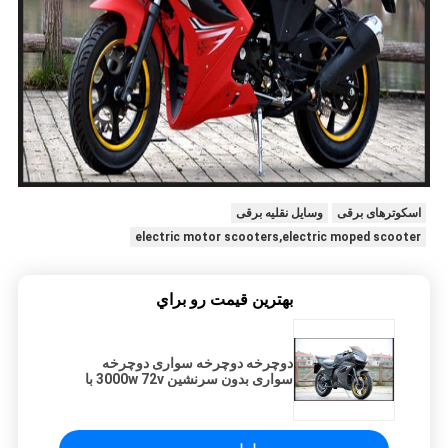
اسکوترهای برقی
وسایل نقلیه برقی
electric motor scooters,electric moped scooter
بهترين قيمت رو براي
دوچرخه دوچرخه سواری دوچرخه
سواری بدون سرنشین 3000w 72v با
چراغهای جلو