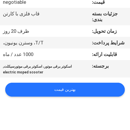
قیمت:
negotiable
کیفیت
جزئیات بسته
قاب فلزی با کارتن
بندی:
با
ما
زمان تحویل:
ظرف 20 روز
تماس
شرایط پرداخت:
T/T، وسترن یونیون،
بگیرید
قابلیت ارائه:
1000 عدد / ماه
برجسته:
,
اسکوتر برقی موتور، اسکوتر برقی موتورسیکلت
درخواست
electric moped scooter
نقل
قول
بهترین قیمت
نقشه
سایت