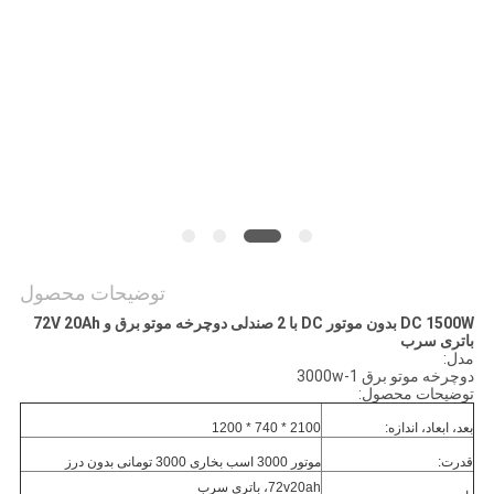
سیاست
حفظ
حریم
خصوصی
توضیحات محصول
DC 1500W بدون موتور DC با 2 صندلی دوچرخه موتو برق و 72V 20Ah
باتری سرب
مدل:
دوچرخه موتو برق 3000w-1
توضیحات محصول:
بعد، ابعاد، اندازه:
2100 * 740 * 1200
قدرت:
موتور 3000 اسب بخاری 3000 تومانی بدون درز
72v20ah، باتری سرب