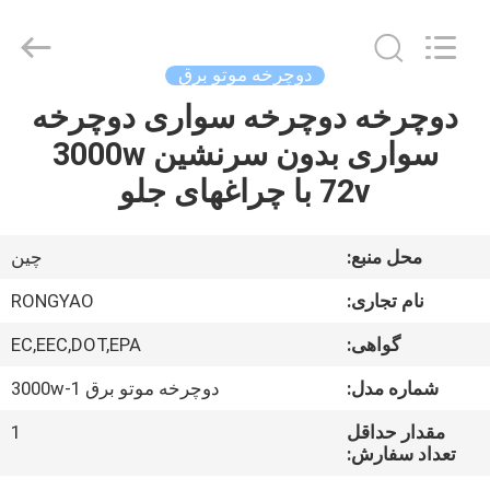
Shanghai
Rongyao
Vehicle
Co.,Ltd.
All
دوچرخه موتو برق
Rights
Reserved.
دوچرخه دوچرخه سواری دوچرخه
خانه
سواری بدون سرنشین 3000w
محصولات
72v با چراغهای جلو
درباره
محل منبع:
چين
ما
نام تجاری:
RONGYAO
گواهی:
EC,EEC,DOT,EPA
تور
شماره مدل:
دوچرخه موتو برق 3000w-1
کارخانه
مقدار حداقل
1
تعداد سفارش:
کنترل