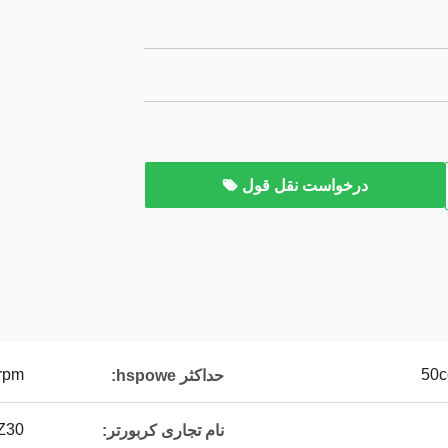
درخواست نقل قول
0rpm
حداکثر hspowe:
Z30
نام تجاری کربورتر: