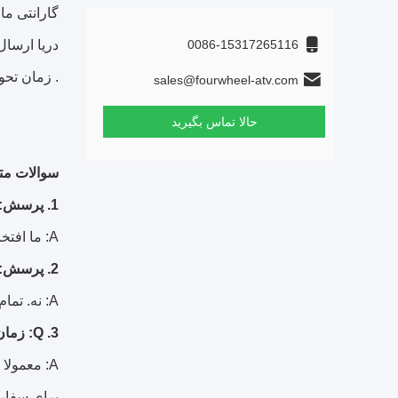
گارانتی ما 1 سال است.
0086-15317265116
دریا ارسال
.
زمان تحویل حدو
sales@fourwheel-atv.com
حالا تماس بگیرید
سوالات مت
1. پرسش: آیا می توانم چند نمونه بگیرم؟
A: ما افتخار می کنیم نمونه هایی برای چک کردن کیفیت ارائه دهیم.
2. پرسش: آیا محصولات موجود در انبار دارید؟
A: نه. تمام دوچرخه ها باید بر اساس سفارش شما از جمله نمونه تولید شوند.
3. Q: زمان تحویل چیست؟
A: معمولا حدود 20 روز کاری طول می کشد تا یک سفارش از مخزن MOQ به 40HQ تولید شود.
برای سفار