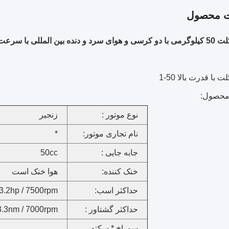
ت محصول
 بین المللی با سرعت 4
با قدرت بالا 50-1
محصول:
نوع موتور :
زنجیر
نام تجاری موتور:
*
جابه جایی :
50cc
خنک کننده:
هوا خنک است
حداکثر اسب:
3.2hp / 7500rpm
حداکثر گشتاور :
3.3nm / 7000rpm
سوراخ * سکته