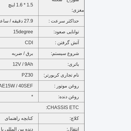
1.5 * 1.6 اینچ
مغزی:
حداکثر سرعت :
27.9 دقیقه / ساعت
توانایی صعود:
15degree
آتش گرفتن :
CDI
شروع سیستم:
برق / ضربه
باتری:
12V / 9Ah
نام تجاری کربورتر:
PZ30
روغن موتور :
AE15W / 40SEF
روغن دنده:
*
CHASSIS ETC:
کلاچ:
کتابچه راهنمای
انتقال:
دنده بین المللی با