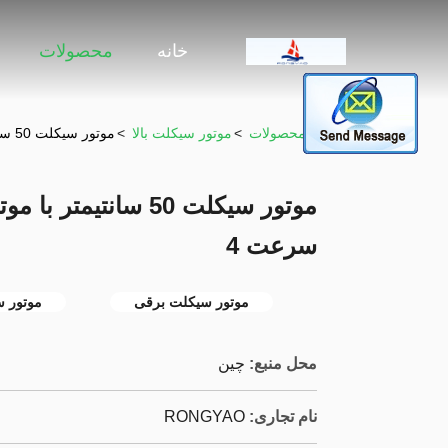
خانه
محصولات
خونه
>
محصولات
>
موتور سیکلت بالا
>
موتور سیکلت 50 سانتیمتر با موتور 2 سیلندر بین المللی سرعت 4
سرعت 4
موتور سیکلت برقی
موتور س
محل منبع:
چين
نام تجاری:
RONGYAO