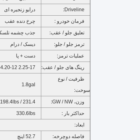
Driveline:
درایو زنجیره ای
فرمان خودرو :
چرخ دنده عقب
تعلیق جلو / عقب:
جذب چشمه تلسکوپ
ترمز جلو / جلو:
دیسک / درام
عملیات ترمز:
دست + پا
رینگ های جلو / عقب:
2.25-17 4.20-12
ظرفیت / نوع
1.8gal
سوخت:
وزن، GW / NW:
231.4 / 198.4lbs
حداکثر بار :
330.6lbs
ابعاد:
فاصله دوچرخه:
52.7 اینچ