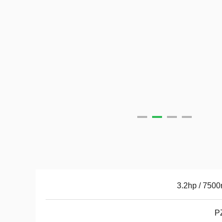
3.2hp / 750
P