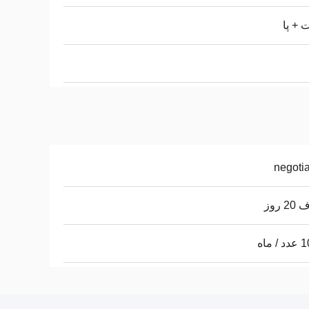
+ پا
negoti
 روز
 ماه