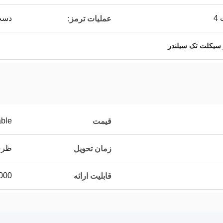
4
دست 
عملیات ترمز:
 سیکلت تک سیلندر
able
قیمت
ظرف 20
زمان تحویل
1000 عدد /
قابلیت ارائه