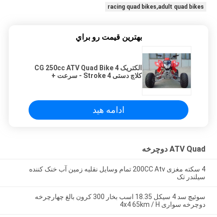
racing quad bikes,adult quad bikes
بهترين قيمت رو براي
الکتریک CG 250cc ATV Quad Bike 4
کلاچ دستی Stroke 4 - سرعت +
معکوس
ادامه هید
ATV Quad دوچرخه
4 سکته مغزی 200CC Atv تمام وسایل نقلیه زمین آب خنک کننده
سیلندر تک
سوئیچ سد 4 سیکل 18.35 اسب بخار 300 کرون بالغ چهارچرخه
دوچرخه سواری 4x4 65km / H