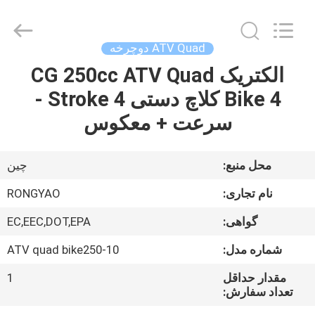
Shanghai
Rongyao
Vehicle
Co.,Ltd.
All
ATV Quad دوچرخه
Rights
Reserved.
الکتریک CG 250cc ATV Quad
خانه
Bike 4 کلاچ دستی Stroke 4 -
محصولات
سرعت + معکوس
درباره
محل منبع:
چين
ما
نام تجاری:
RONGYAO
گواهی:
EC,EEC,DOT,EPA
تور
شماره مدل:
ATV quad bike250-10
کارخانه
مقدار حداقل
1
تعداد سفارش:
کنترل