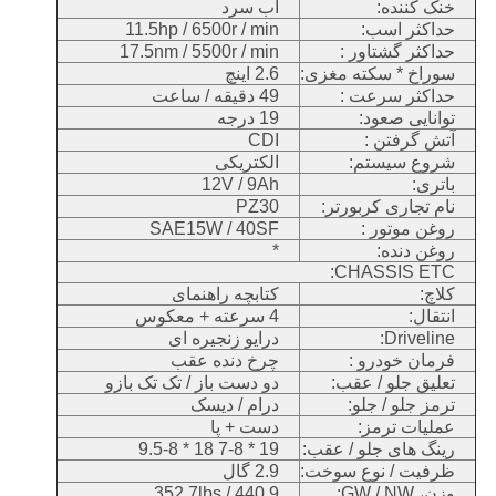
خنک کننده:
آب سرد
حداکثر اسب:
11.5hp / 6500r / min
حداکثر گشتاور :
17.5nm / 5500r / min
سوراخ * سکته مغزی:
2.6 اینچ
حداکثر سرعت :
49 دقیقه / ساعت
توانایی صعود:
19 درجه
آتش گرفتن :
CDI
شروع سیستم:
الکتریکی
باتری:
12V / 9Ah
نام تجاری کربورتر:
PZ30
روغن موتور :
SAE15W / 40SF
روغن دنده:
*
CHASSIS ETC:
کلاچ:
کتابچه راهنمای
انتقال:
4 سرعته + معکوس
Driveline:
درایو زنجیره ای
فرمان خودرو :
چرخ دنده عقب
تعلیق جلو / عقب:
دو دست باز / تک تک بازو
ترمز جلو / جلو:
درام / دیسک
عملیات ترمز:
دست + پا
رینگ های جلو / عقب:
19 * 7-8 18 * 9.5-8
ظرفیت / نوع سوخت:
2.9 گال
وزن، GW / NW:
440.9 / 352.7lbs