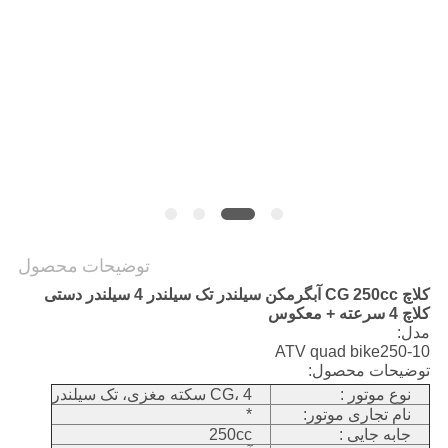
سیاست
حفظ
حریم
خصوصی
توضیحات محصول
کلاچ CG 250cc آبگرمکن سیلندر تک سیلندر 4 سیلندر دستی
کلاچ 4 سرعته + معکوس
مدل:
ATV quad bike250-10
توضیحات محصول:
نوع موتور :
CG، 4 سکته مغزی، تک سیلندر
نام تجاری موتور:
*
جابه جایی :
250cc