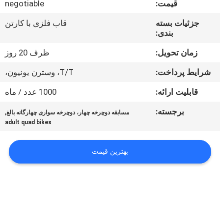
قیمت:
negotiable
کیفیت
جزئیات بسته
قاب فلزی با کارتن
بندی:
با
ما
زمان تحویل:
ظرف 20 روز
تماس
شرایط پرداخت:
T/T، وسترن یونیون،
بگیرید
قابلیت ارائه:
1000 عدد / ماه
برجسته:
,
مسابقه دوچرخه چهار، دوچرخه سواری چهارگانه بالغ
درخواست
adult quad bikes
نقل
قول
بهترین قیمت
نقشه
سایت