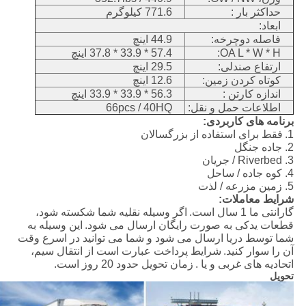
حداکثر بار :
771.6 کیلوگرم
ابعاد:
فاصله دوچرخه:
44.9 اینچ
OA L * W * H:
57.4 * 33.9 * 37.8 اینچ
ارتفاع صندلی:
29.5 اینچ
کوتاه کردن زمین:
12.6 اینچ
اندازه کارتن :
56.3 * 33.9 * 33.9 اینچ
اطلاعات حمل و نقل:
66pcs / 40HQ
برنامه های کاربردی:
1.
فقط برای استفاده از بزرگسالان
2. جاده جنگل
3. Riverbed / جریان
4. کوه جاده / ساحل
5. زمین مزرعه / لذت
شرایط معاملات:
گارانتی ما 1 سال است.
اگر وسیله نقلیه شما شکسته شود،
قطعات یدکی به صورت رایگان ارسال می شود.
این وسیله به
شما توسط دریا ارسال می شود و شما می توانید در اسرع وقت
آن را سوار کنید.
شرایط پرداخت عبارت است از انتقال سیم،
اتحادیه های غربی و یا .
زمان تحویل حدود 20 روز است.
تحویل