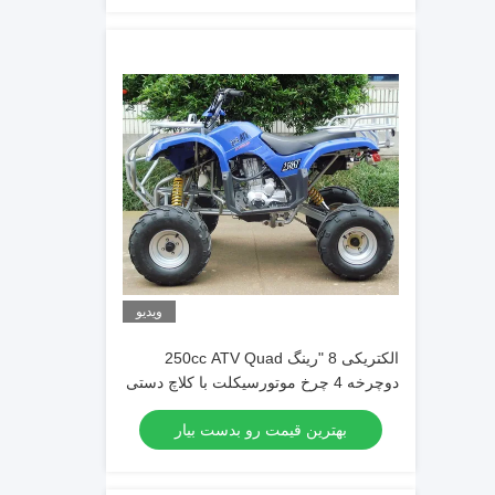
ویدیو
الکتریکی 8 "رینگ 250cc ATV Quad
دوچرخه 4 چرخ موتورسیکلت با کلاچ دستی
بهترین قیمت رو بدست بیار