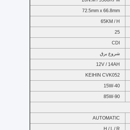
72.5mm x 66.8mm
65KM / H
25
CDI
شروع برق
12V / 14AH
KEIHIN CVK052
15W-40
85W-90
AUTOMATIC
H / L / R