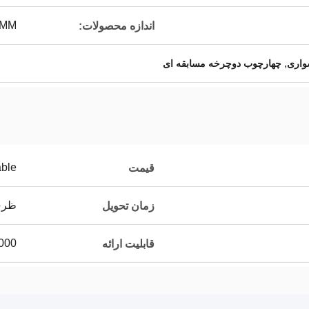
7MM
اندازه محصولات:
,
واری
چهارچوب دوچرخه مسابقه ای
able
قیمت
ظرف 20
زمان تحویل
1000 عدد /
قابلیت ارائه