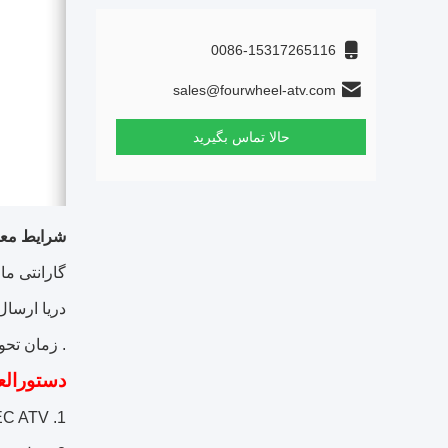
0086-15317265116
sales@fourwheel-atv.com
حالا تماس بگیرید
شرایط معا
گارانتی ما 1 سال است.
دریا ارسال
.
زمان تحویل حدو
دستورالع
1. 250cc EEC ATV، ویژگی های راحت، ایمن و سرگرم کننده.