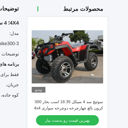
توضیحا
محصولات مرتبط
4X4؛
4 سکته مغزی، سیلندر یکنواخت، موتور CB، CVT با 300 تن ATV
مدل:
bike300-3
توضیحات 
برنامه های
فقط برای ا
جریان،
ویدیو
کوه جاده،
سوئیچ سد 4 سیکل 18.35 اسب بخار 300
کرون بالغ چهارچرخه دوچرخه سواری 4x4
65km / H
بهترین قیمت رو بدست بیار