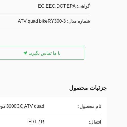
گواهی:
EC,EEC,DOT,EPA
شماره مدل:
ATV quad bikeRY300-3
با ما تماس بگیرید
جزئیات محصول
3000CC ATV quad دوچرخه / ورزش دوچرخه چهار
نام محصول:
H / L / R
انتقال: