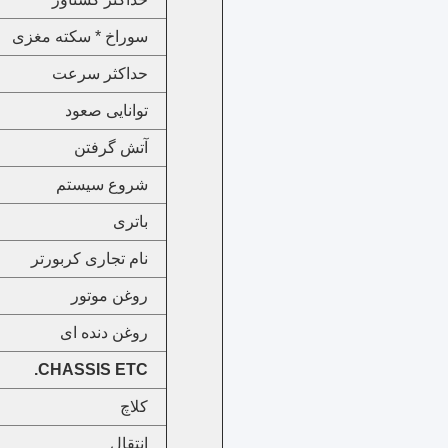
سوراخ * سکته مغزی
حداکثر سرعت
توانایی صعود
آتش گرفتن
شروع سیستم
باتری
نام تجاری کربورتر
روغن موتور
روغن دنده ای
CHASSIS ETC.
کلاچ
انتقال