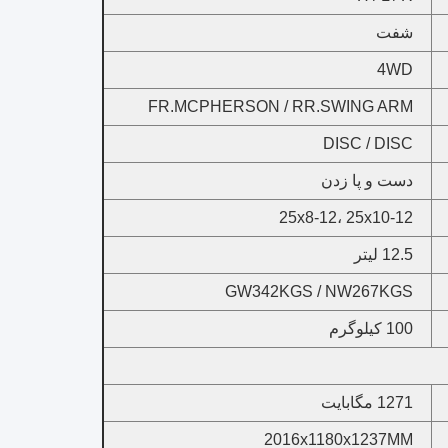
شفت
4WD
FR.MCPHERSON / RR.SWING ARM
DISC / DISC
دست و پا زدن
25x8-12، 25x10-12
12.5 لیتر
GW342KGS / NW267KGS
100 کیلوگرم
1271 مگابایت
2016x1180x1237MM