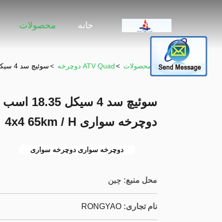
خانه
محصولات
خونه
>
محصولات
>
ATV Quad دوچرخه
>
سوئیچ سد 4 سیکل 18.35 اسب بخار 300 کرون بالغ چهارچرخه دوچرخه سواری 4x4 65km / H
دوچرخه سواری 4x4 65km / H
دوچرخه سواری دوچرخه سواری
محل منبع:
چين
نام تجاری:
RONGYAO