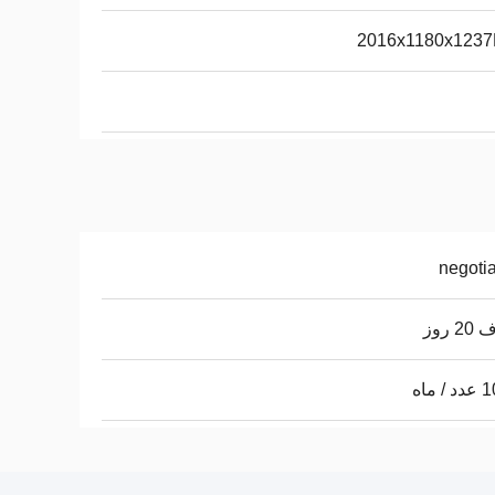
2016x1180x123
negoti
 روز
 ماه