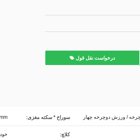
درخواست نقل قول
8mm
سوراخ * سکته مغزی:
خودک
کلاچ: