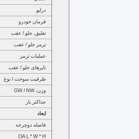
درایو
فرمان خودرو
تعلیق، جلو / عقب
ترمز جلو / عقب
عملیات ترمز
تایرهای جلو / عقب
ظرفیت سوخت / نوع
وزن، GW / NW
حداکثر بار
ابعاد
فاصله دوچرخه
OA L * W * H