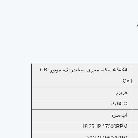
4X4؛
4 سکته مغزی، سیلندر تک، موتور CB،
CVT
فریزر
276CC
آب سرد
18.35HP / 7000RPM
20N.M / 5500RPM