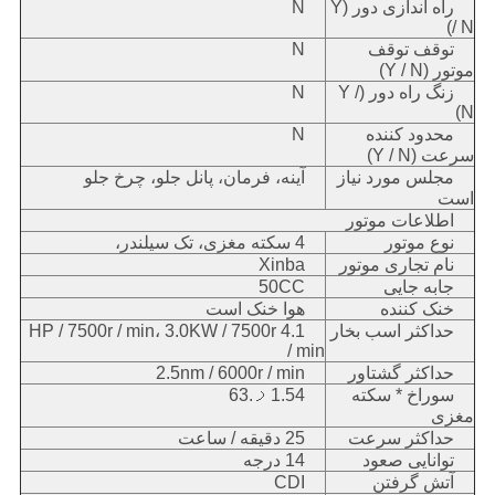
راه اندازی دور (Y
N
/ N)
توقف توقف
N
موتور (Y / N)
زنگ راه دور (Y /
N
N)
محدود کننده
N
سرعت (Y / N)
مجلس مورد نیاز
آینه، فرمان، پانل جلو، چرخ جلو
است
اطلاعات موتور
نوع موتور
4 سکته مغزی، تک سیلندر،
نام تجاری موتور
Xinba
جابه جایی
50CC
خنک کننده
هوا خنک است
حداکثر اسب بخار
4.1 HP / 7500r / min، 3.0KW / 7500r
/ min
حداکثر گشتاور
2.5nm / 6000r / min
سوراخ * سکته
1.54ࡧ.63
مغزی
حداکثر سرعت
25 دقیقه / ساعت
توانایی صعود
14 درجه
آتش گرفتن
CDI