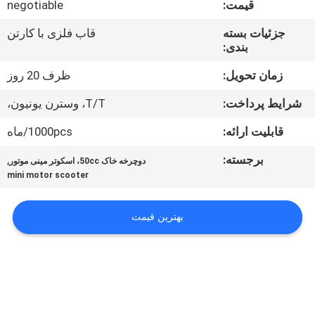
قیمت:
negotiable
کیفیت
جزئیات بسته
قاب فلزی با کارتن
بندی:
با
ما
زمان تحویل:
ظرف 20 روز
تماس
شرایط پرداخت:
T/T، وسترن یونیون،
بگیرید
قابلیت ارائه:
1000pcs/ماه
برجسته:
,
دوچرخه خاک 50cc، اسکوتر مینی موتور
درخواست
mini motor scooter
نقل
قول
بهترین قیمت
نقشه
سایت