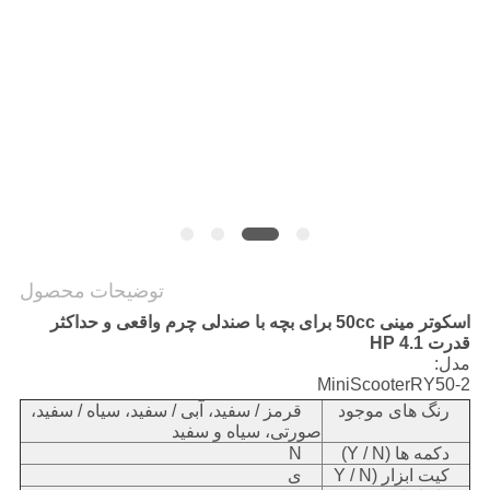
سیاست
حفظ
حریم
خصوصی
توضیحات محصول
اسکوتر مینی 50cc برای بچه با صندلی چرم واقعی و حداکثر
قدرت 4.1 HP
مدل:
MiniScooterRY50-2
رنگ های موجود
قرمز / سفید، آبی / سفید، سیاه / سفید،
صورتی، سیاه و سفید
دکمه ها (Y / N)
N
کیت ابزار (Y / N
ی