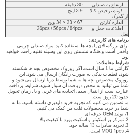
ارتفاع به صندلی
30 دقیقه
کوتاه ترخیص کالا
3.9 اینچ
از گمرک
اندازه کارتن
67 × 23 × 34 وین
اطلاعات حمل و
26pcs / 56pcs / 84pcs
نقل
برنامه های کاربردی:
برای بزرگسالان یا بچه ها استفاده کنید.
مواد صندلی چرمی
واقعی است و هنگام نشستن روی این وسیله نقلیه راحت خواهید
بود.
شرایط معاملات:
گارانتی ما 1 سال است.
اگر روروک مخصوص بچه ها شکسته
شود، قطعات یدکی به صورت رایگان ارسال می شود.
این
روروک مخصوص بچه ها به شما توسط دریا ارسال می شود و
شما می توانید به محض دریافت آن سوار شوید.
شرایط پرداخت
عبارت است از انتقال سیم، اتحادیه های غربی و یا .
زمان تحویل
حدود 20 روز است.
ما تضمین می کنیم که تجربه خرید دلپذیری داشته باشید.
ما به
شما در خرید محصولات قلب من کمک می کنیم.
1، تولید OEM حرفه ای.
2. تمرکز بر اسکوتر و اسکیت بورد با کیفیت بالا.
3. تجربه صادرات 13 ساله خود.
4. MOQ 1pcs است.