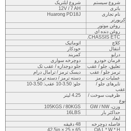
شروع سیستم
شروع ایلتریک
باتری
12V / 7 AH
نام تجاری
Huarong PD18J
کربورتر
روغن موتور
روغن دنده ای
CHASSIS ETC.
کلاچ
اتوماتیک
انتقال
خودکار
درایو
کمربند
فرمان خودرو
دوچرخه سواری
تعلیق، جلو / عقب
جلو دوجداره / عقب تک
ترمز جلو / عقب
دیسک ترمز / ترامال درام
عملیات ترمز
دسته ترمز / دسته ترمز
تایرهای جلو /
جلو: 3.50-10 عقب: 3.50-10
عقب
ظرفیت سوخت /
4.25 لیتر
نوع
وزن، GW / NW
105KGS / 80KGS
حداکثر بار
16LBS
ابعاد
فاصله دوچرخه
48 دقیقه
65 × 25 × 42.5in
OA L * W * H