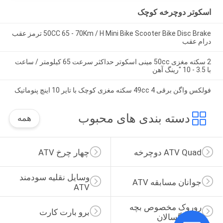
اسکوتر دوچرخه کوچک
50CC 65 - 70Km / H Mini Bike Scooter Bike Disc Brake ترمز عقب
درام عقب
2 سکته مغزی 50cc مینی اسکوتر حداکثر سرعت 65 کیلومتر / ساعت
با 3.5 - 10 "رینگ آهن
فولکس واگن برقی 49cc 4 سکته مغزی کوچک با تایر 10 اینچ پنوماتیک
دسته بندی های محبوب
همه
ATV Quad دوچرخه
چهار چرخ ATV
وسایل نقلیه سودمند 
جوانان مسابقه ATV
ATV
روروک مخصوص بچه 
برو بارت کارت
ها بزرگسالان