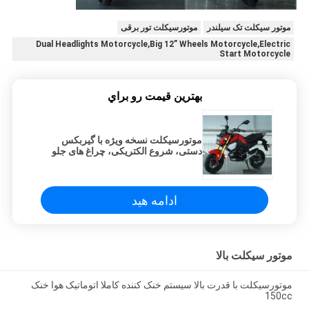
موتور سیکلت تک سیلندر
موتورسیکلت تور برقی
Dual Headlights Motorcycle,Big 12” Wheels Motorcycle,Electric
Start Motorcycle
بهترين قيمت رو براي
موتورسیکلت نسخه ویژه با گیربکس
دستی، شروع الکتریکی، چراغ های جلو
دوگانه، چرخ های بزرگ 12 اینچی
ادامه هید
موتور سیکلت بالا
موتورسیکلت با قدرت بالا سیستم خنک کننده کاملا اتوماتیک هوا خنک
150cc