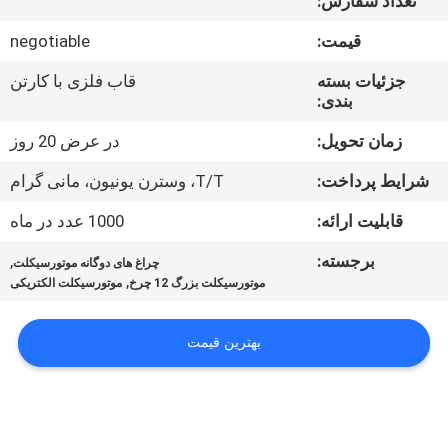
تعداد سفارش:
کیفیت
قیمت:
negotiable
با
جزئیات بسته
قاب فلزی با کارتن
بندی:
ما
تماس
زمان تحویل:
در عرض 20 روز
بگیرید
شرایط پرداخت:
T/T، وسترن یونیون، مانی گرام
قابلیت ارائه:
1000 عدد در ماه
درخواست
برجسته:
,
چراغ های دوگانه موتورسیکلت
نقل
,
موتورسیکلت بزرگ 12 چرخ
موتورسیکلت الکتریکی
قول
بهترین قیمت
نقشه
سایت