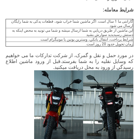
شرایط معامله:
گارانتی ما 1 سال است. اگر ماشین شما خراب شود، قطعات یدکی به شما رایگان
ارسال می شود.
اين ماشين از طريق دريايي به شما ارسال ميشه و شما مي تونيد به محض اينکه به
دستش رسيديديد سوارش بشيد
شرايط پرداخت، انتقال بانکي، وسترين يونين يا مونيگرام است.
زمان تحویل حدود 20 روز است.
در مورد حمل و نقل و گمرک، از شرکت تدارکات ما می خواهیم
که وسایل نقلیه را به شما بفرستد.قبل از ورود ماشين اطلاع
رسيدگي از ورود به محل دریافت ميکنيد.