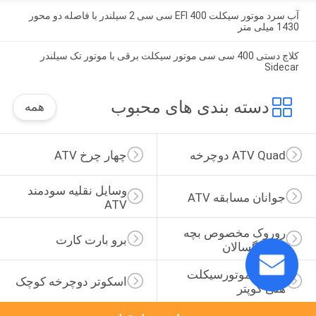
آب سرد موتور سیکلت EFI 400 سی سی 2 سیلندر با فاصله دو محور
1430 میلی متر
کلاچ دستی 400 سی سی موتور سیکلت برقی با موتور تک سیلندر
Sidecar
دسته بندی های محبوب
همه
ATV Quad دوچرخه
چهار چرخ ATV
وسایل نقلیه سودمند 
جوانان مسابقه ATV
ATV
روروک مخصوص بچه 
برو بارت کارت
ها بزرگسالان
250cc موتورسیکلت 
اسکوتر دوچرخه کوچک
هلی کوپتر