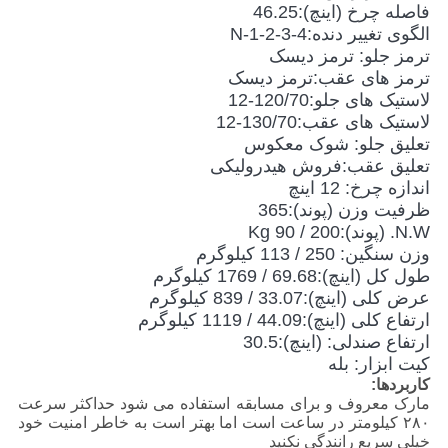
فاصله چرخ (اینچ):46.25
الگوی تغییر دنده:N-1-2-3-4
ترمز جلو: ترمز دیسک
ترمز های عقب:ترمز دیسک
لاستیک های جلو:120/70-12
لاستیک های عقب:130/70-12
تعلیق جلو: شوک معکوس
تعلیق عقب:فروش هیدرولیکی
اندازه چرخ: 12 اینچ
ظرفیت وزن (پوند):365
N.W. (پوند):200 / 90 Kg
وزن سنگین: 250 / 113 کیلوگرم
طول کل (اینچ):69.68 / 1769 کیلوگرم
عرض کلی (اینچ):33.07 / 839 کیلوگرم
ارتفاع کلی (اینچ):44.09 / 1119 کیلوگرم
ارتفاع صندلی: (اینچ):30.5
کیت ابزار: بله
کاربردها:
مارک معروف و برای مسابقه استفاده می شود حداکثر سرعت
۲۸۰ کیلومتر در ساعت است اما بهتر است به خاطر امنیت خود
خیلی سریع رانندگی نکنید