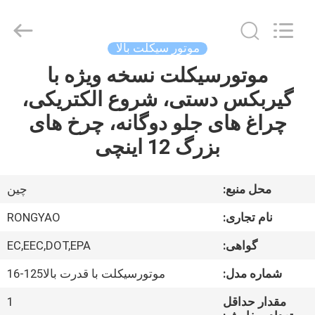
Shanghai
Rongyao
Vehicle
Co.,Ltd.
All
موتور سیکلت بالا
Rights
Reserved.
موتورسیکلت نسخه ویژه با
خانه
گیربکس دستی، شروع الکتریکی،
محصولات
چراغ های جلو دوگانه، چرخ های
بزرگ 12 اینچی
درباره
ما
محل منبع:
چین
نام تجاری:
RONGYAO
تور
گواهی:
EC,EEC,DOT,EPA
کارخانه
شماره مدل:
موتورسیکلت با قدرت بالا125-16
کنترل
مقدار حداقل
1