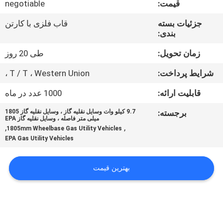
قیمت:
negotiable
کیفیت
جزئیات بسته
قاب فلزی با کارتن
بندی:
با
ما
زمان تحویل:
طی 20 روز
تماس
شرایط پرداخت:
T / T ، Western Union ،
بگیرید
قابلیت ارائه:
1000 عدد در ماه
برجسته:
9.7 کیلو وات وسایل نقلیه گاز ، وسایل نقلیه گاز 1805
درخواست
میلی متر فاصله ، وسایل نقلیه گاز EPA
,
,
1805mm Wheelbase Gas Utility Vehicles
نقل
EPA Gas Utility Vehicles
قول
بهترین قیمت
نقشه
سایت