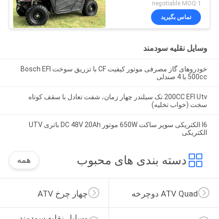
negotiable MOQ:1
تماس بگیرید
وسایل نقلیه سودمند
خودروهای گاز مصرفی موتور کیفیت CF با تزریق سوخت Bosch EFI
500cc با 4 صندلی
200CC EFI Utv تک سیلندر چهار زمان، شفت تعادل با سقف کوتاه
سخت (خواب تخلیه)
I6 الکتریکی سوپر ساکت 650W موتور DC 48V 20Ah باتری UTV
الکتریکی
دسته بندی های محبوب
همه
ATV Quad دوچرخه
چهار چرخ ATV
وسایل نقلیه سودمند 