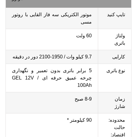
تایپ کنید
موتور الکتریکی سه فاز القایی با روتور
مسی
ولتاژ
60 ولت
باتری
کارایی
9.7 کیلو وات / 1950-2100 دور در دقیقه
نوع باتری
5 برابر باتری بدون تعمیر و نگهداری
چرخه عمیق حرفه ای GEL 12V /
100Ah
زمان
8-9 صبح
شارژ
محدوده:
90 کیلومتر *
حالت
اقتصاد: