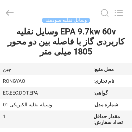
Shanghai
Rongyao
Vehicle
Co.,Ltd.
All
وسایل نقلیه سودمند
Rights
Reserved.
EPA 9.7kw 60v وسایل نقلیه
خانه
کاربردی گاز با فاصله بین دو محور
محصولات
1805 میلی متر
درباره
محل منبع:
چین
ما
نام تجاری:
RONGYAO
گواهی:
EC,EEC,DOT,EPA
تور
شماره مدل:
وسیله نقلیه الکتریکی 01
کارخانه
مقدار حداقل
1
تعداد سفارش:
کنترل