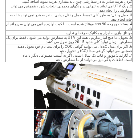
کردن هزینه صادرات در سفارشی چین باید مقداری هزینه نمونه اضافه کنید.
2. رنگ UTV می تواند به تنهایی در رنگهای معمولی انتخاب شود ، همچنین می تواند
سفارشی را انجام دهد
3. حمل و نقل: به طور کلی توسط حمل و نقل دریایی ، بندر به بندر.نمی تواند خانه به
خانه انجام دهد
4. بسته: دوچرخه 90 ass مونتاژ شده است ، با کیت لوازم جانبی می توان سریع انجام
داد
مونتاژ.نیازی به ابزار و مکانیک حرفه ای ندارید.
5. تحویل: ما هیچ انبار نداریم ، همه این UTV به سفارش تولید می شود ، فقط برای یک
سفارش ، زمان تولید کلی حدود 15-20 روز طول می کشد.
6. اگر برای مدل EEC ، می توانید گواهی COC را برای ثبت نام خود تحویل دهید ،
همچنین می توانید گواهی مبدا (CO) را تحویل دهید.
7. گارانتی: موتور و قاب یک سال است ، اگر نه آسیب مصنوعی دیگر 5 ماه
است.قطعات یدکی نیز می توانند از ما سفارش دهند.