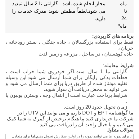
ماه
مجاز انجام شده باشد - گارانتی تا 2 سال تمدید
تا
می شود.لطفاً مطمئن شوید مدرک خدمات را
24
دارید.
ماه*
برنامه های کاربردی:
فقط برای استفاده بزرگسالان ، جاده جنگلی ، بستر رودخانه ،
جریان ،
جاده کوهستان ، در ساحل ، مزرعه و زمین لذت
شرایط معامله:
گارانتی ما 1 سال است.اگر خودروی شما خراب است ،
قطعات یدکی رایگان برای شما ارسال می شود.این وسیله
نقلیه مونتاژ شده از طریق دریا برای شما ارسال می شود و
می توانید به محض دریافت آن سوار شوید.
شرایط پرداخت عبارت است از انتقال وجه ، وسترن یونیون یا
.
زمان تحویل حدود 20 روز است.
ما گواهینامه EPT و DOT داریم و می توانید این UTV را در
شرکت ما خریداری کنید.ما هنگام ترخیص از گمرک به شما کمک
می کنیم و با خیال راحت آن را دریافت می کنید.
سوالات متداول
1. برای نمونه: ما می توانیم نمونه را در اولین سفارش تحویل دهیم.اما برای متعادل