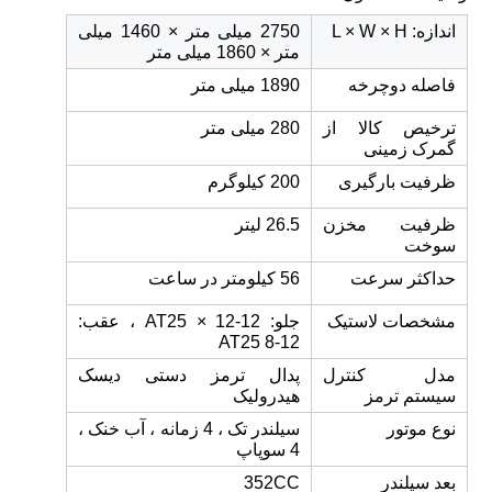
اندازه: L × W × H
2750 میلی متر × 1460 میلی
متر × 1860 میلی متر
فاصله دوچرخه
1890 میلی متر
ترخیص کالا از
280 میلی متر
گمرک زمینی
ظرفیت بارگیری
200 کیلوگرم
ظرفیت مخزن
26.5 لیتر
سوخت
حداکثر سرعت
56 کیلومتر در ساعت
مشخصات لاستیک
جلو: AT25 × 12-12 ، عقب:
AT25 8-12
مدل کنترل
پدال ترمز دستی دیسک
سیستم ترمز
هیدرولیک
نوع موتور
سیلندر تک ، 4 زمانه ، آب خنک ،
4 سوپاپ
بعد سیلندر
352CC