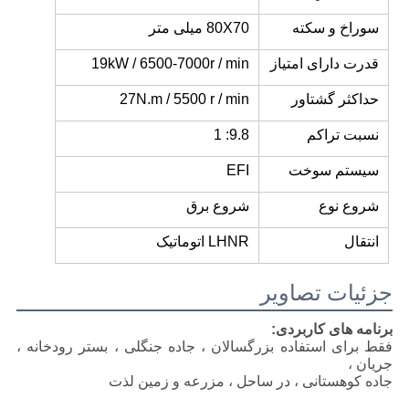
سوراخ و سکته
80X70 میلی متر
قدرت دارای امتیاز
19kW / 6500-7000r / min
حداکثر گشتاور
27N.m / 5500 r / min
نسبت تراکم
9.8: 1
سیستم سوخت
EFI
شروع نوع
شروع برق
انتقال
LHNR اتوماتیک
جزئیات تصاویر
برنامه های کاربردی:
فقط برای استفاده بزرگسالان ، جاده جنگلی ، بستر رودخانه ،
جریان ،
جاده کوهستانی ، در ساحل ، مزرعه و زمین لذت