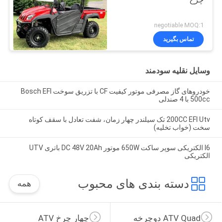
چرخ
negotiable MOQ:1
تماس بگیرید
وسایل نقلیه سودمند
خودروهای گاز مصرفی موتور کیفیت CF با تزریق سوخت Bosch EFI
500cc با 4 صندلی
200CC EFI Utv تک سیلندر چهار زمان، شفت تعادل با سقف کوتاه
سخت (خواب تخلیه)
I6 الکتریکی سوپر ساکت 650W موتور DC 48V 20Ah باتری UTV
الکتریکی
دسته بندی های محبوب
همه
ATV Quad دوچرخه
چهار چرخ ATV