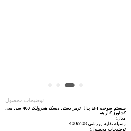
سیاست
حفظ
حریم
خصوصی
توضیحات محصول
سیستم سوخت EFI پدال ترمز دستی دیسک هیدرولیک 400 سی سی
کشاورز کنار هم
مدل:
وسیله نقلیه ورزشی 400cc08
توضیحات محصول: