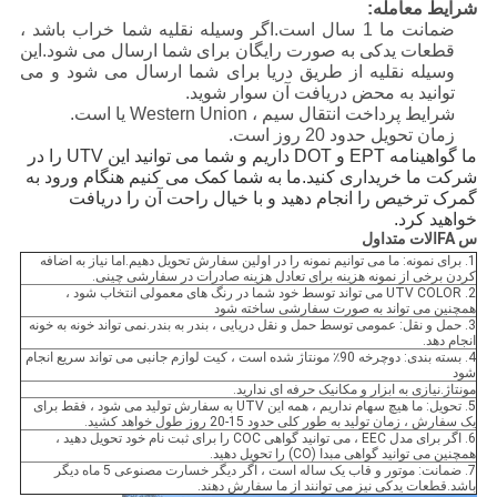
شرایط معامله:
ضمانت ما 1 سال است.اگر وسیله نقلیه شما خراب باشد ،
قطعات یدکی به صورت رایگان برای شما ارسال می شود.این
وسیله نقلیه از طریق دریا برای شما ارسال می شود و می
توانید به محض دریافت آن سوار شوید.
شرایط پرداخت انتقال سیم ، Western Union یا است.
زمان تحویل حدود 20 روز است.
ما گواهینامه EPT و DOT داریم و شما می توانید این UTV را در
شرکت ما خریداری کنید.ما به شما کمک می کنیم هنگام ورود به
گمرک ترخیص را انجام دهید و با خیال راحت آن را دریافت
خواهید کرد.
س FAالات متداول
1. برای نمونه: ما می توانیم نمونه را در اولین سفارش تحویل دهیم.اما نیاز به اضافه
کردن برخی از نمونه هزینه برای تعادل هزینه صادرات در سفارشی چینی.
2. UTV COLOR می تواند توسط خود شما در رنگ های معمولی انتخاب شود ،
همچنین می تواند به صورت سفارشی ساخته شود
3. حمل و نقل: عمومی توسط حمل و نقل دریایی ، بندر به بندر.نمی تواند خونه به خونه
انجام دهد.
4. بسته بندی: دوچرخه 90٪ مونتاژ شده است ، کیت لوازم جانبی می تواند سریع انجام
شود
مونتاژ.نیازی به ابزار و مکانیک حرفه ای ندارید.
5. تحویل: ما هیچ سهام نداریم ، همه این UTV به سفارش تولید می شود ، فقط برای
یک سفارش ، زمان تولید به طور کلی حدود 15-20 روز طول خواهد کشید.
6. اگر برای مدل EEC ، می توانید گواهی COC را برای ثبت نام خود تحویل دهید ،
همچنین می توانید گواهی مبدا (CO) را تحویل دهید.
7. ضمانت: موتور و قاب یک ساله است ، اگر دیگر خسارت مصنوعی 5 ماه دیگر
باشد.قطعات یدکی نیز می توانند از ما سفارش دهند.