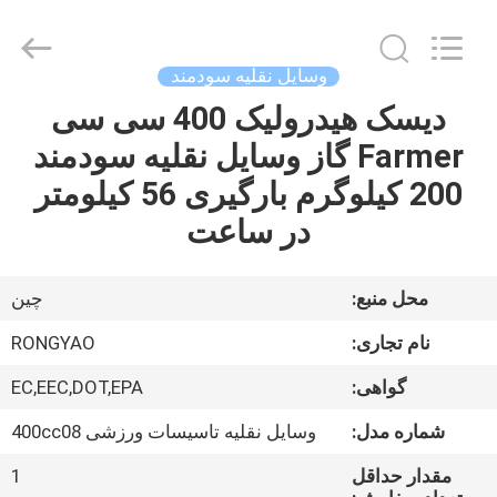
Shanghai
Rongyao
Vehicle
Co.,Ltd.
All
وسایل نقلیه سودمند
Rights
Reserved.
دیسک هیدرولیک 400 سی سی
خانه
Farmer گاز وسایل نقلیه سودمند
محصولات
200 کیلوگرم بارگیری 56 کیلومتر
در ساعت
درباره
ما
محل منبع:
چین
نام تجاری:
RONGYAO
تور
گواهی:
EC,EEC,DOT,EPA
کارخانه
شماره مدل:
وسایل نقلیه تاسیسات ورزشی 400cc08
کنترل
مقدار حداقل
1