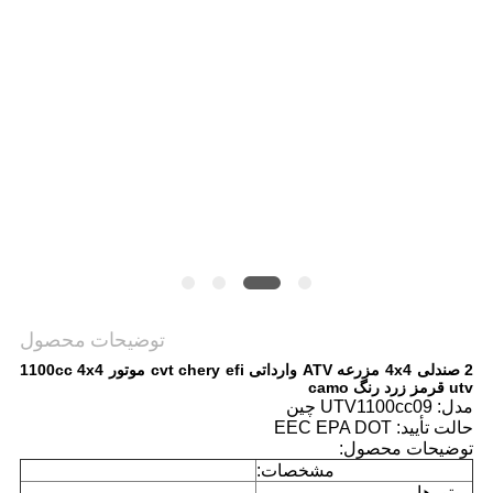
سیاست
حفظ
حریم
خصوصی
توضیحات محصول
2 صندلی 4x4 مزرعه ATV وارداتی cvt chery efi موتور 1100cc 4x4
utv قرمز زرد رنگ camo
مدل: UTV1100cc09 چین
حالت تأیید: EEC EPA DOT
توضیحات محصول:
مشخصات:
موتورها