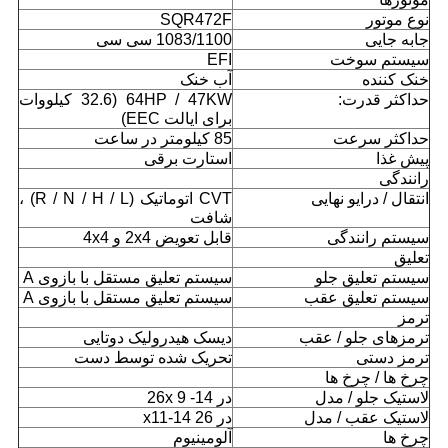
نوع موتور
SQR472F
جابه جایی
1083/1100 سی سی
سیستم سوخت
EFI
خنک کننده
آب خنک
حداکثر قدرت:
64HP / 47KW (32.6 کیلووات
برای ایالت EEC)
حداکثر سرعت
85 کیلومتر در ساعت
پيش غذا
استارت برقی
رانندگی
انتقال / درایو نهایی
CVT اتوماتیک (R / N / H / L) ،
شافت
سیستم رانندگی
قابل تعویض 2x4 و 4x4
تعلیق
سیستم تعلیق جلو
سیستم تعلیق مستقل با بازوی A
سیستم تعلیق عقب
سیستم تعلیق مستقل با بازوی A
ترمز
ترمزهای جلو / عقب
دیسک هیدرولیک دوتایی
ترمز دستی
تحریک شده توسط دست
چرخ ها / چرخ ها
لاستیک جلو / مدل
در 26x 9 -14
لاستیک عقب / مدل
در 26 x11-14
چرخ ها
آلومینیوم