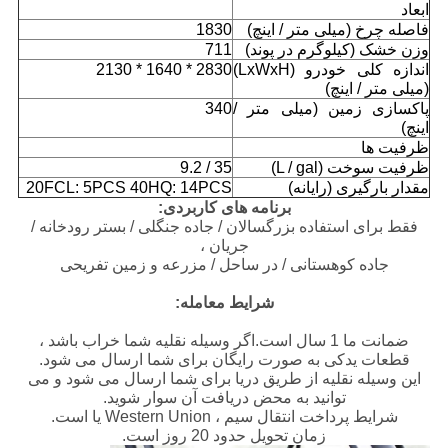
ابعاد
فاصله چرخ (میلی متر / اینچ)
1830
وزن خشک (کیلوگرم در پوند)
711
اندازه کلی خودرو (LxWxH)
2830 * 1640 * 2130
(میلی متر / اینچ)
پاکسازی زمین (میلی متر /
340
اینچ)
ظرفیت ها
ظرفیت سوخت (L / gal)
35 / 9.2
مقدار بارگیری (رایانه)
20FCL: 5PCS 40HQ: 14PCS
برنامه های کاربردی:
فقط برای استفاده بزرگسالان / جاده جنگلی / بستر رودخانه /
جریان ،
جاده کوهستانی / در ساحل / مزرعه و زمین تفریحی
شرایط معامله:
ضمانت ما 1 سال است.اگر وسیله نقلیه شما خراب باشد ،
قطعات یدکی به صورت رایگان برای شما ارسال می شود.
این وسیله نقلیه از طریق دریا برای شما ارسال می شود و می
توانید به محض دریافت آن سوار شوید.
شرایط پرداخت انتقال سیم ، Western Union یا است.
زمان تحویل حدود 20 روز است.