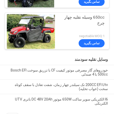
تماس بگیرید
650cc وسیله نقلیه چهار
چرخ
negotiable MOQ:1
تماس بگیرید
وسایل نقلیه سودمند
خودروهای گاز مصرفی موتور کیفیت CF با تزریق سوخت Bosch EFI
500cc با 4 صندلی
200CC EFI Utv تک سیلندر چهار زمان، شفت تعادل با سقف کوتاه
سخت (خواب تخلیه)
I6 الکتریکی سوپر ساکت 650W موتور DC 48V 20Ah باتری UTV
الکتریکی