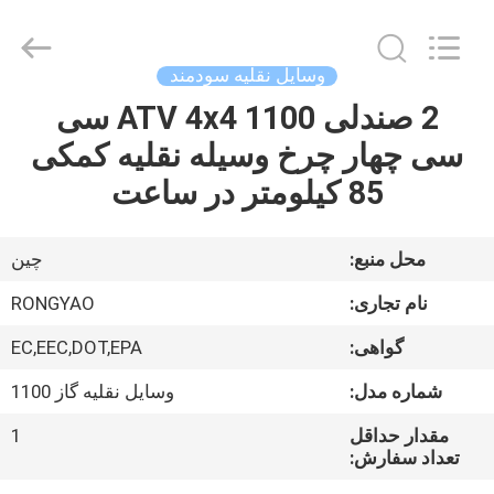
Shanghai
Rongyao
Vehicle
Co.,Ltd.
All
وسایل نقلیه سودمند
Rights
Reserved.
2 صندلی ATV 4x4 1100 سی
خانه
سی چهار چرخ وسیله نقلیه کمکی
محصولات
85 کیلومتر در ساعت
درباره
محل منبع:
چین
ما
نام تجاری:
RONGYAO
گواهی:
EC,EEC,DOT,EPA
تور
شماره مدل:
وسایل نقلیه گاز 1100
کارخانه
مقدار حداقل
1
تعداد سفارش:
کنترل