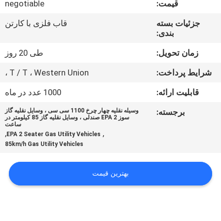
قیمت:
negotiable
کیفیت
جزئیات بسته
قاب فلزی با کارتن
بندی:
با
ما
زمان تحویل:
طی 20 روز
تماس
شرایط پرداخت:
T / T ، Western Union ،
بگیرید
قابلیت ارائه:
1000 عدد در ماه
برجسته:
وسیله نقلیه چهار چرخ 1100 سی سی ، وسایل نقلیه گاز
درخواست
سوز EPA 2 صندلی ، وسایل نقلیه گاز 85 کیلومتر در
ساعت
,
,
نقل
EPA 2 Seater Gas Utility Vehicles
85km/h Gas Utility Vehicles
قول
بهترین قیمت
نقشه
سایت