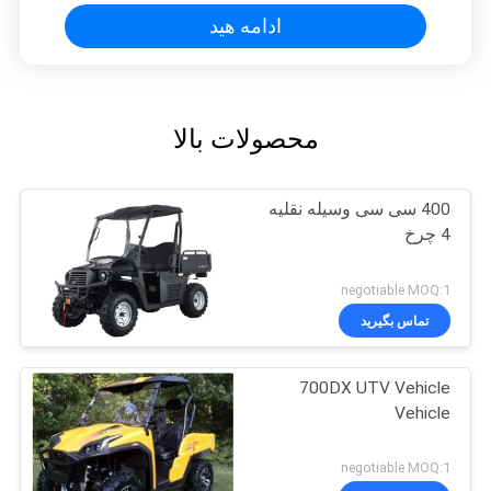
ادامه هید
محصولات بالا
400 سی سی وسیله نقلیه
4 چرخ
negotiable MOQ:1
تماس بگیرید
700DX UTV Vehicle
Vehicle
negotiable MOQ:1