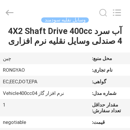
Shanghai
Rongyao
Vehicle
Co.,Ltd.
All
وسایل نقلیه سودمند
Rights
Reserved.
آب سرد 4X2 Shaft Drive 400cc
خانه
4 صندلی وسایل نقلیه نرم افزاری
محصولات
محل منبع:
چین
درباره
نام تجاری:
RONGYAO
ما
گواهی:
EC,EEC,DOT,EPA
شماره مدل:
نرم افزار گاز Vehicle400cc04
تور
کارخانه
مقدار حداقل
1
تعداد سفارش:
قیمت:
negotiable
کنترل