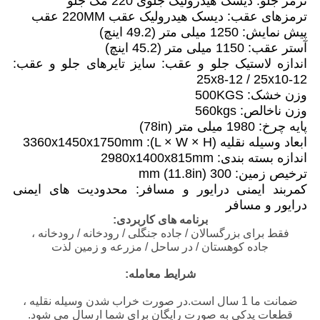
ترمز جلو: دیسک هیدرولیک جلوی 220 مگ جلو
ترمزهای عقب: دیسک هیدرولیک عقب 220MM عقب
پیش نمایش: 1250 میلی متر (49.2 اینچ)
آستر عقب: 1150 میلی متر (45.2 اینچ)
اندازه لاستیک جلو و عقب: سایز تایرهای جلو و عقب:
25x8-12 / 25x10-12
وزن خشک: 500KGS
وزن ناخالص: 560kgs
پایه چرخ: 1980 میلی متر (78in)
ابعاد وسیله نقلیه (L × W × H): 3360x1450x1750mm
اندازه بسته بندی: 2980x1400x815mm
ترخیص زمین: 300 mm (11.8in)
کمربند ایمنی درایور و مسافر: محدودیت های ایمنی
درایور و مسافر
برنامه های کاربردی:
فقط برای بزرگسالان / جاده جنگلی / رودخانه / رودخانه ،
جاده کوهستان / در ساحل / مزرعه و زمین لذت
شرایط معامله:
ضمانت ما 1 سال است.در صورت خراب شدن وسیله نقلیه ،
قطعات یدکی به صورت رایگان برای شما ارسال می شود.