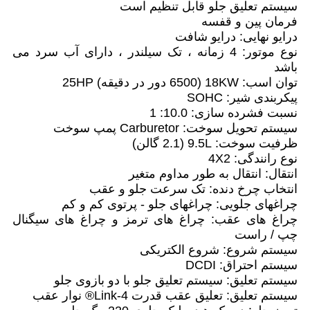
سیستم تعلیق جلو قابل تنظیم است
فرمان پین و قفسه
درایو نهایی: درایو شافت
نوع موتور: 4 زمانه ، تک سیلندر ، دارای آب سرد می
باشد
توان اسب: 18KW (6500 دور در دقیقه) 25HP
پیکربندی شیر: SOHC
نسبت فشرده سازی: 10.0: 1
سیستم تحویل سوخت: Carburetor پمپ سوخت
ظرفیت سوخت: 9.5L (2.1 گالن)
نوع رانندگی: 4X2
انتقال: انتقال به طور مداوم متغیر
انتخاب چرخ دنده: تک سرعت جلو و عقب
چراغهای جلویی: چراغهای جلو - پرتوی کم و کم
چراغ های عقب: چراغ های ترمز و چراغ های سیگنال
چپ / راست
سیستم شروع: شروع الکتریکی
سیستم احتراق: DCDI
سیستم تعلیق: سیستم تعلیق جلو با دو بازوی جلو
سیستم تعلیق: تعلیق عقب قدرت 4-Link® نوار عقب