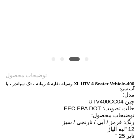
سیاست
حفظ
حریم
خصوصی
توضیحات محصول
400-XL UTV 4 Seater Vehicle وسیله نقلیه 4 زمانه ، تک سیلندر ، با
آب سرد
مدل:
چین UTV400CC04
حالت تصویب: EEC EPA DOT
توضیحات محصول:
رنگ: قرمز / آبی / نارنجی / سبز
12 "لبه آلیاژ
تایر 25 "