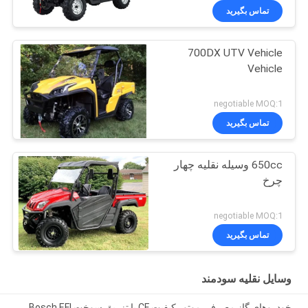
تماس بگیرید
700DX UTV Vehicle
Vehicle
negotiable MOQ:1
تماس بگیرید
650cc وسیله نقلیه چهار
چرخ
negotiable MOQ:1
تماس بگیرید
وسایل نقلیه سودمند
خودروهای گاز مصرفی موتور کیفیت CF با تزریق سوخت Bosch EFI