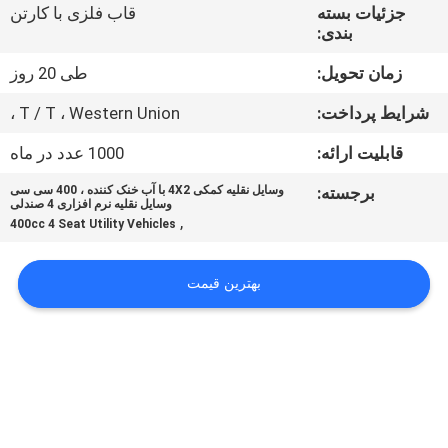
کیفیت
جزئیات بسته
قاب فلزی با کارتن
بندی:
با
زمان تحویل:
طی 20 روز
ما
شرایط پرداخت:
T / T ، Western Union ،
تماس
قابلیت ارائه:
1000 عدد در ماه
بگیرید
برجسته:
وسایل نقلیه کمکی 4X2 با آب خنک کننده ، 400 سی سی
وسایل نقلیه نرم افزاری 4 صندلی
,
400cc 4 Seat Utility Vehicles
درخواست
نقل
بهترین قیمت
قول
نقشه
سایت