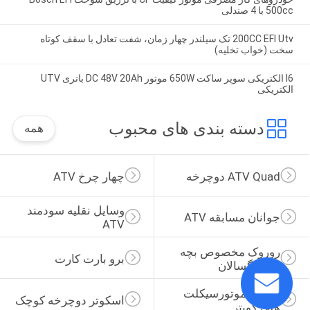
500cc با 4 صندلی
200CC EFI Utv تک سیلندر چهار زمان، شفت تعادل با سقف کوتاه
سخت (خواب تخلیه)
I6 الکتریکی سوپر ساکت 650W موتور DC 48V 20Ah باتری UTV
الکتریکی
دسته بندی های محبوب
همه
ATV Quad دوچرخه
چهار چرخ ATV
وسایل نقلیه سودمند 
جوانان مسابقه ATV
ATV
روروک مخصوص بچه 
برو بارت کارت
ها بزرگسالان
250cc موتورسیکلت 
اسکوتر دوچرخه کوچک
هلی کوپتر