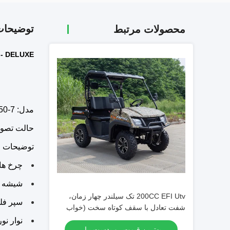
توضیحا
محصولات مرتبط
150X - DELUXE
مدل: China UTV150-7
حالت تصویب: A DOT
توضیحات 
چرخ ها
شیشه ج
200CC EFI Utv تک سیلندر چهار زمان،
سپر فل
شفت تعادل با سقف کوتاه سخت (خواب
تخلیه)
نوار نور ب
بهترین قیمت رو بدست بیار