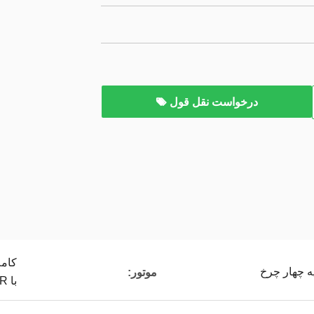
درخواست نقل قول
موتور:
با FNR داخلی