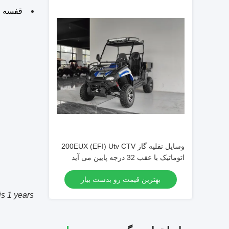
قفسه ا
وسایل نقلیه گاز 200EUX (EFI) Utv CTV
اتوماتیک با عقب 32 درجه پایین می آید
بهترین قیمت رو بدست بیار
s 1 years.