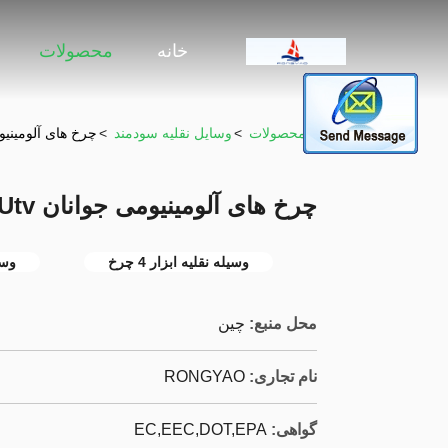
خانه
محصولات
خونه
>
محصولات
>
وسایل نقلیه سودمند
>
چرخ های آلومینیومی جوانان tv
چرخ های آلومینیومی جوانان 24.5M / H 4 Seat Utv
وسیله نقلیه ابزار 4 چرخ
وسی
محل منبع:
چين
نام تجاری:
RONGYAO
گواهی:
EC,EEC,DOT,EPA