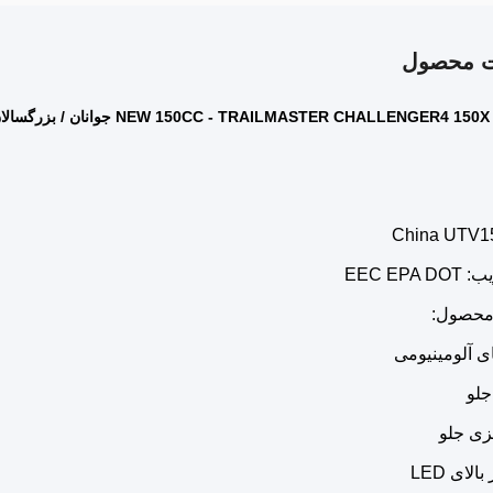
ت محصول
NEW 150CC - TRAILMASTER CHALLENGER4  جوانان / بزرگسالان 4 صندلی UTV
EEC EP
محصول:
ی آلومینیومی
لو
زی جلو
الای LED