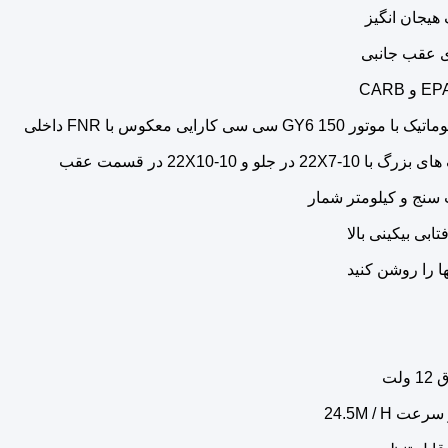
هیجان انگیز
ی عقب جانبی
وتور GY6 150 سی سی کارایی معکوس با FNR داخلی
22X7-10 در جلو و 22X10-10 در قسمت عقب
نج و کیلومتر شمار
تابی بیکینی بالا
ا را روشن کنید
ولت
ت 24.5M / H