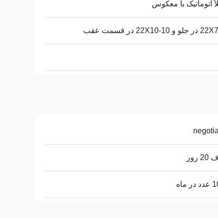
اً اتوماتیک با معکوس
و 22X10-10 در قسمت عقب
negoti
 روز
ر ماه