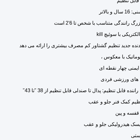
قابل تنظیم
ل و بالاتر
رگ رانندگی متناسب با شخص تا 6'2 است
تریکی با سوئیچ kill
نده جدید تنظیم گشتاور کم مصرف بیشتری را ارائه می دهد
اتوماتیک با معکوس ،
ایمنی چهار نقطه ای
های ورزشی فردی
ننده قابل تنظیم: پدال تا صندلی قابل تنظیم از 38 "تا 43"
نظیم کمک فنر جلو و عقب
قفسه و پین
یسک هیدرولیکی جلو و عقب
ستی