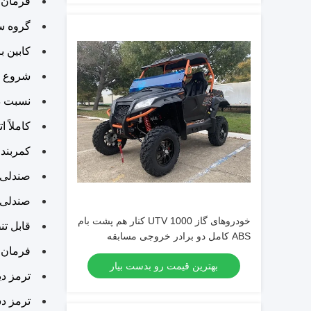
فرمان 
گروه سنی: 16 سا
کابین بز
شروع الک
نسبت د
کاملاً 
کمربند 
صندلی 
صندلی را
خودروهای گاز 1000 UTV کنار هم پشت بام
قابل ت
ABS کامل دو برادر خروجی مسابقه
فرمان 
بهترین قیمت رو بدست بیار
ترمز د
ترمز د