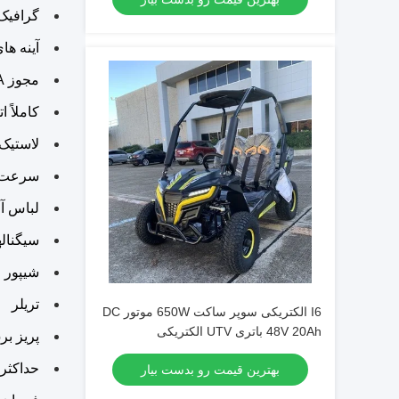
گرافیک 
آینه ها
مجوز EPA و CARB
کاملاً اتوماتیک با م
لاستیک های بزرگ با 
سرعت س
لباس آف
سیگناله
شیپور
تریلر
I6 الکتریکی سوپر ساکت 650W موتور DC
48V 20Ah باتری UTV الکتریکی
پریز برق 12 
حداکثر سرع
بهترین قیمت رو بدست بیار