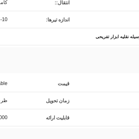
کامل
انتقال::
22X7-10 در جلو 
اندازه تیرها:
یله نقلیه ابزار تفریحی
able
قیمت
ظرف 20
زمان تحویل
1000 عدد د
قابلیت ارائه