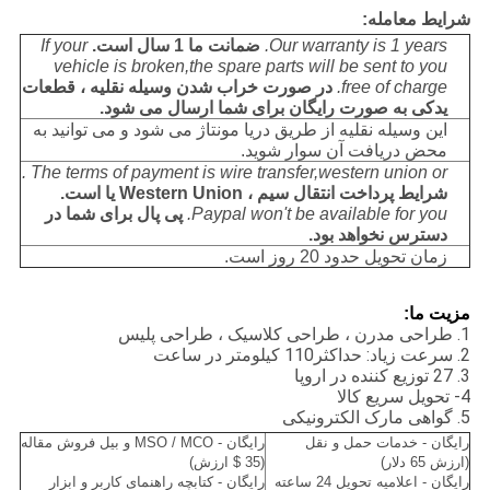
شرایط معامله:
Our warranty is 1 years.
ضمانت ما 1 سال است.
If your
vehicle is broken,the spare parts will be sent to you
free of charge.
در صورت خراب شدن وسیله نقلیه ، قطعات
یدکی به صورت رایگان برای شما ارسال می شود.
این وسیله نقلیه از طریق دریا مونتاژ می شود و می توانید به
محض دریافت آن سوار شوید.
The terms of payment is wire transfer,western union or .
شرایط پرداخت انتقال سیم ، Western Union یا است.
Paypal won't be available for you.
پی پال برای شما در
دسترس نخواهد بود.
زمان تحویل حدود 20 روز است.
مزیت ما
:
1. طراحی مدرن ، طراحی کلاسیک ، طراحی پلیس
2. سرعت زیاد: حداکثر110 کیلومتر در ساعت
3. 27 توزیع کننده در اروپا
4- تحویل سریع کالا
5. گواهی مارک الکترونیکی
رایگان - خدمات حمل و نقل
رایگان - MSO / MCO و بیل فروش مقاله
(ارزش 65 دلار)
(35 $ ارزش)
رایگان - اعلامیه تحویل 24 ساعته
رایگان - کتابچه راهنمای کاربر و ابزار