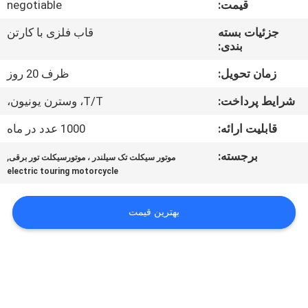
قیمت:
negotiable
کیفیت
جزئیات بسته
قاب فلزی با کارتن
بندی:
با
ما
زمان تحویل:
ظرف 20 روز
تماس
شرایط پرداخت:
T/T، وسترن یونیون،
بگیرید
قابلیت ارائه:
1000 عدد در ماه
برجسته:
,
موتور سیکلت تک سیلندر ، موتورسیکلت تور برقی
درخواست
electric touring motorcycle
نقل
قول
بهترین قیمت
نقشه
سایت