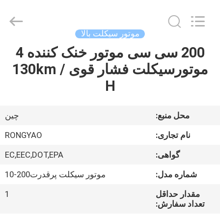
Shanghai
Rongyao
Vehicle
Co.,Ltd.
All
موتور سیکلت بالا
Rights
Reserved.
200 سی سی موتور خنک کننده 4
خانه
موتورسیکلت فشار قوی 130km /
محصولات
H
درباره
محل منبع:
چين
ما
نام تجاری:
RONGYAO
گواهی:
EC,EEC,DOT,EPA
تور
شماره مدل:
موتور سیکلت پرقدرت200-10
کارخانه
مقدار حداقل
1
تعداد سفارش:
کنترل