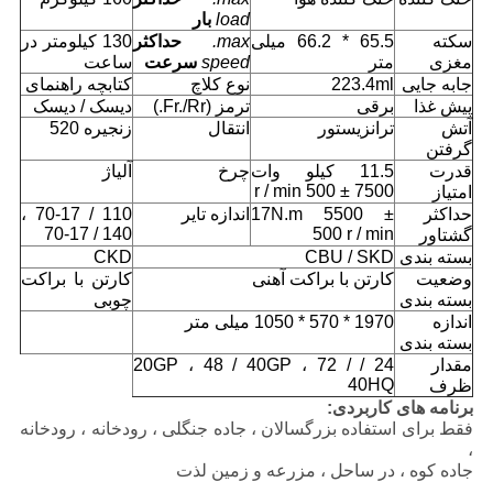
load
بار
سکته
65.5 * 66.2 میلی
max.
حداکثر
130 کیلومتر در
مغزی
متر
speed
سرعت
ساعت
جابه جایی
223.4ml
نوع کلاچ
کتابچه راهنمای
پيش غذا
برقی
ترمز (Fr./Rr.)
دیسک / دیسک
آتش
ترانزیستور
انتقال
زنجیره 520
گرفتن
قدرت
11.5 کیلو وات
چرخ
آلیاژ
7500 ± 500 r / min
امتیاز
حداکثر
17N.m 5500 ±
اندازه تایر
110 / 70-17 ،
140 / 70-17
500 r / min
گشتاور
بسته بندی
CBU / SKD
CKD
وضعیت
کارتن با براکت آهنی
کارتن با براکت
بسته بندی
چوبی
اندازه
1970 * 570 * 1050 میلی متر
بسته بندی
مقدار
24 / 20GP ، 48 / 40GP ، 72 /
40HQ
ظرف
برنامه های کاربردی:
فقط برای استفاده بزرگسالان ، جاده جنگلی ، رودخانه ، رودخانه
،
جاده کوه ، در ساحل ، مزرعه و زمین لذت