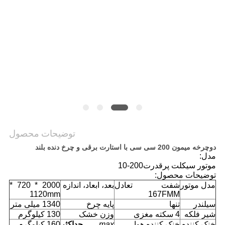
سیاست
حفظ
حریم
خصوصی
توضیحات محصول
دوچرخه میمون 200 سی سی با استارت برقی و چرخ دنده بلند
مدل:
موتور سیکلت پرقدرت200-10
توضیحات محصول:
مدل موتور
شفت تعادل
بعد، ابعاد، اندازه
2000 * 720 *
1120mm
167FMM
سیلندر
تنها
پایه چرخ
1340 میلی متر
شیر فلکه
4 سکته مغزی
وزن خشک
130 کیلوگرم
خنک کننده
خنک کننده هوا
max.
حداکثر
160 کیلوگرم