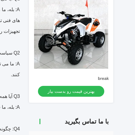
A: بله، م
های فنی تو
تجهیزات را
Q2
سیاست
A: ما می 
کنند.
break
بهترین قیمت رو بدست بیار
Q3
آیا همه
A: بله، ما قبل از تحویل 100٪ تست داریم
با ما تماس بگیرید
Q4: چگونه کسب و کار خود را در رابطه طولانی مدت و خوب انجام دهید؟