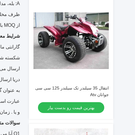
A: بله، م
ظرف مخلوط،
از MOQ باشد.
شرایط معا
گارانتی ما 1 سال است.
شکسته شود
ارسال می 
دریا ارسال
انتقال 35 سیلندر تک سیلندر 125 سی سی
به عنوان گ
جوانان Atv
عبارت است 
بهترین قیمت رو بدست بیار
و یا .
زمان تحو
سوالات مت
Q1
آیا می 