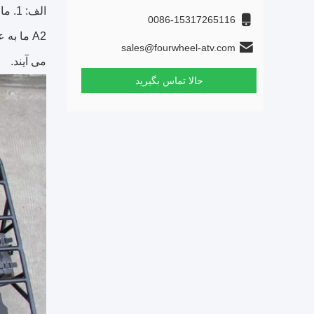
الف: 1.
ما 
0086-15317265116
A2
ما به 
sales@fourwheel-atv.com
می آیند.
حالا تماس بگیرید