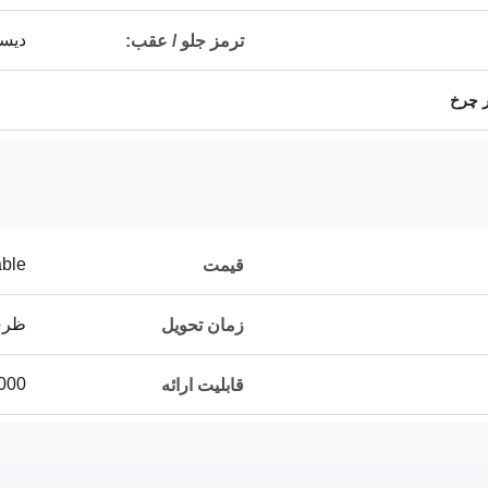
دیس
ترمز جلو / عقب:
ر چرخ
able
قیمت
ظرف 20
زمان تحویل
1000 عدد /
قابلیت ارائه