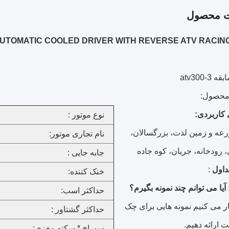
ت محصول
L AUTOMATIC COOLED DRIVER WITH REVERSE ATV RACIN
atv300-
محصول:
 کاربردی:
نوع موتور :
عه و زمین لذت، بزرگسالان،
نام تجاری موتور:
 رودخانه، جریان،
کوه جاده
جابه جایی :
داول
:
خنک کننده:
حداکثر اسب:
خار می کنیم نمونه هایی برای چک
حداکثر گشتاور :
 ارائه دهیم.
سوراخ * سکته مغزی: