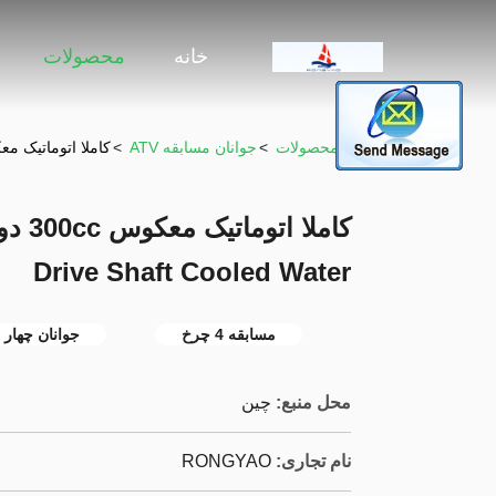
خانه
محصولات
خونه
>
محصولات
>
جوانان مسابقه ATV
>
کاملا اتوماتیک معکوس 300cc دو نفره Drive Shaft Cooled Water
Drive Shaft Cooled Water
مسابقه 4 چرخ
جوانان چهار 
محل منبع:
چين
نام تجاری:
RONGYAO