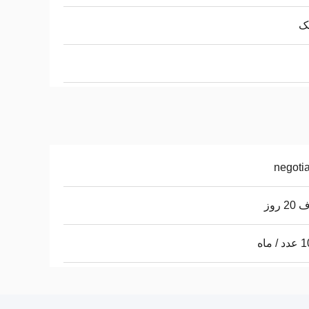
ک
negoti
 روز
 ماه