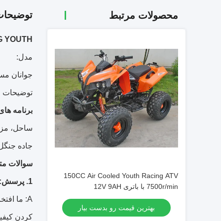
توضیحا
محصولات مرتبط
G YOUTH
مدل:
جوانان مسابقه 3
توضیحات 
برنامه های
ساحل، مزر
جاده جنگل،
سوالات مت
150CC Air Cooled Youth Racing ATV
1. پرسش: آیا می توانم چند نمونه بگیرم؟
7500r/min با باتری 12V 9AH
A: ما افت
بهترین قیمت رو بدست بیار
کردن کیفیت