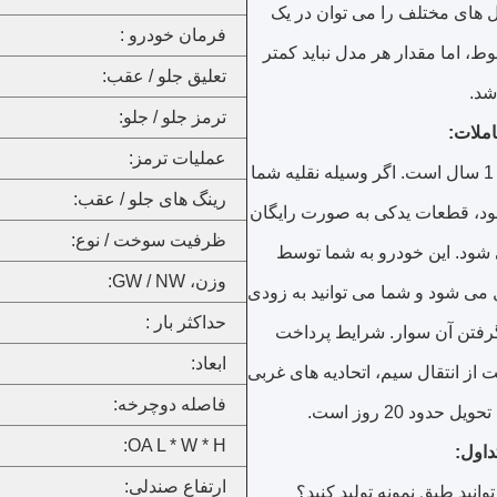
دل های مختلف را می توان در یک
فرمان خودرو :
 اما مقدار هر مدل نباید کمتر
تعلیق جلو / عقب:
ترمز جلو / جلو:
ملات:
عملیات ترمز:
اگر وسیله نقلیه شما
رینگ های جلو / عقب:
، قطعات یدکی به صورت رایگان
ظرفیت سوخت / نوع:
شود.
این خودرو به شما توسط
وزن، GW / NW:
 می شود و شما می توانید به زودی
حداکثر بار :
رفتن آن سوار.
شرایط پرداخت
ابعاد:
از انتقال سیم، اتحادیه های غربی
فاصله دوچرخه:
یل حدود 20 روز است.
OA L * W * H:
داول:
ارتفاع صندلی:
توانید طبق نمونه تولید کنید؟