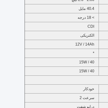
40.4 مایل
> 18 درجه
CDI
الکتریکی
12V / 14Ah
*
15W / 40
15W / 40
خودکار
سرعت 2
درایو شفت