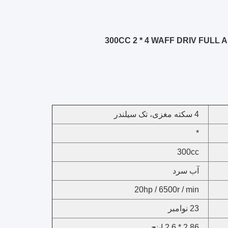
300CC 2 * 4 WAFF DRIV FUL
4 سکته مغزی، تک سیلندر
*
300cc
آب سرد
20hp / 6500r / min
23 نوامبر
2.86 * 2.6 اینچ