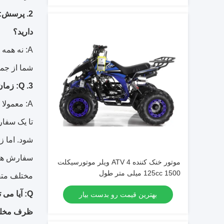
2. پرسش: 
دارید؟
A: نه هم
شما از جمل
3. Q: زمان تحویل چیست؟
شود.
اما 
سفارش های
موتور خنک کننده ATV 4 ویلر موتورسیکلت
125cc 1500 میلی متر طول
مختلف متف
Q: آیا می
بهترین قیمت رو بدست بیار
ظرف مخلو