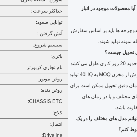
آیا محصولات موجود در انبار
حداکثر سرعت :
توانایی صعود:
ه دوچرخه ها باید بر اساس سفارش
آتش گرفتن :
ه نمونه تولید شوند.
سیستم شروع:
باتری:
A: معمولا حدود 20 روز کاری طول می کشد
نام تجاری کربورتر:
تا یک سفارش از مخزن MOQ به 40HQ تولید
روغن موتور :
زمان دقیق تحویل ممکن است برای
روغن دنده:
 مختلف و یا در زمان های
CHASSIS ETC:
اوت باشد.
کلاچ:
 توانم مدل های مختلف را در یک
انتقال:
ط کنم؟
Driveline: