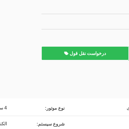
درخواست نقل قول
4 سکته مغزی، تک سیلندر
نوع موتور:
الکت
شروع سیستم: