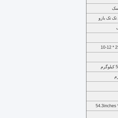
سک
تک تک بازو