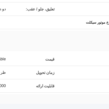
دو د
تعلیق، جلو / عقب:
خ موتور سیکلت
able
قیمت
ظرف 20
زمان تحویل
1000 عدد /
قابلیت ارائه