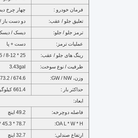
فرمان خودرو :
چهار چرخ دی
تعلیق جلو / عقب:
دو دست باز / 
ترمز جلو / جلو:
دیسک / دیسک
عملیات ترمز:
دست + پا
رینگ های جلو / عقب:
25 * 8-12 / 25 * 10-12
ظرفیت / نوع سوخت:
3.43gal
وزن، GW / NW:
674.6 / 573.2 کیلوگرم
حداکثر بار :
661.4 کیلوگرم
ابعاد:
فاصله دوچرخه:
49.2 اینچ
78.7 * 45.3 * 54.3inches
OA L * W * H:
ارتفاع صندلی:
32.7 اینچ