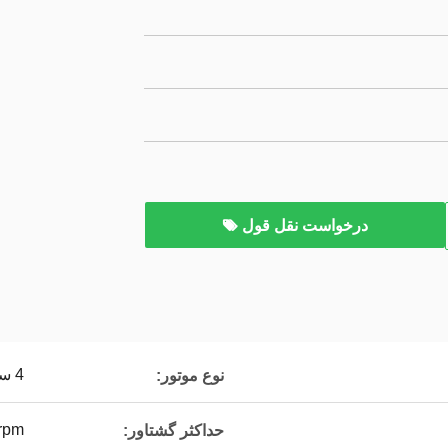
درخواست نقل قول
4 سکته مغزی، تک سیلندر
نوع موتور:
0rpm
حداکثر گشتاور: