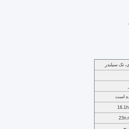
ه است
16.1h
23n.