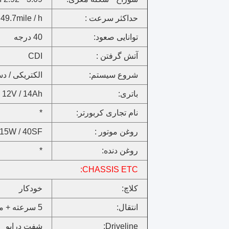
حداکثر سرعت :
49.7mile / h
توانایی صعود:
40 درجه
آتش گرفتن :
CDI
شروع سیستم:
الکتریکی / 
باتری:
12V / 14Ah
نام تجاری کربورتر:
*
روغن موتور :
15W / 40SF
روغن دنده:
*
CHASSIS ETC:
کلاچ:
خودکار
انتقال:
5 سرعته + معکوس
Driveline:
شفت درایو