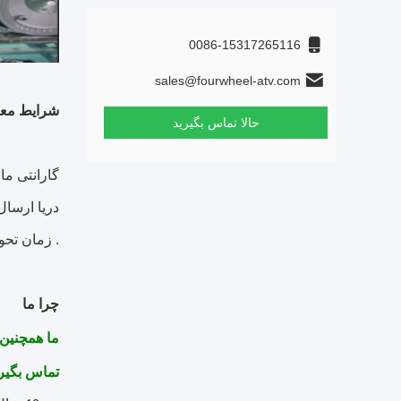
0086-15317265116
sales@fourwheel-atv.com
شرایط معا
حالا تماس بگیرید
گارانتی ما 1 سال است.
دریا ارسال
.
زمان تحویل حدو
چرا ما
ما همچنین 
تماس بگیر