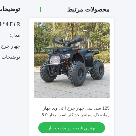
توضیحا
محصولات مرتبط
400cc 4 * 4 F / R تعلیق مستقل آهن / آلومین
مدل:
چهار چرخ ATV400-4
توضیحات 
125 سی سی چهار چرخ آ تی وی چهار
زمانه تک سیلندر حداکثر اسب بخار 8.0
کیلو وات 9500r/min
بهترین قیمت رو بدست بیار