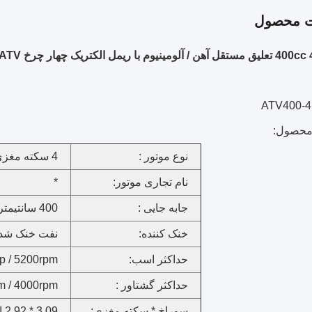
ت محصول
یوم با ریمل الکتریک چهار چرخ ATV
محصول:
نوع موتور :
4 سکته مغزی، تک سیلندر
نام تجاری موتور:
*
جابه جایی :
400 سانتیمتر
خنک کننده:
نفت خنک شد
حداکثر اسب:
p / 5200rpm
حداکثر گشتاور :
m / 4000rpm
سوراخ * سکته مغزی:
3.09 * 2.92 اینچ