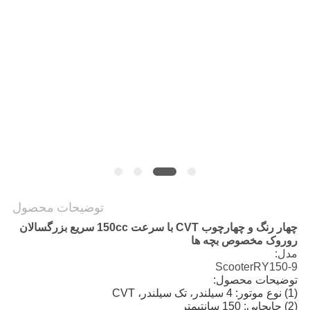
سیاست
حفظ
حریم
خصوصی
توضیحات محصول
چهار رنگ و چهارچوب CVT با سرعت 150cc سریع بزرگسالان
روروک مخصوص بچه ها
مدل:
ScooterRY150-9
توضیحات محصول:
(1) نوع موتور: 4 سیلندر، تک سیلندر، CVT
(2) جابجایی: 150 سانتیمتر