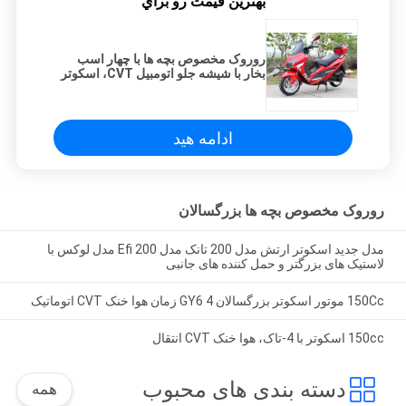
بهترين قيمت رو براي
روروک مخصوص بچه ها با چهار اسب
بخار با شیشه جلو اتومبیل CVT، اسکوتر
سرعت موتور سرعت 150cc
ادامه هید
روروک مخصوص بچه ها بزرگسالان
مدل جدید اسکوتر ارتش مدل 200 تانک مدل 200 Efi مدل لوکس با
لاستیک های بزرگتر و حمل کننده های جانبی
150Cc موتور اسکوتر بزرگسالان GY6 4 زمان هوا خنک CVT اتوماتیک
150cc اسکوتر با 4-تاک، هوا خنک CVT انتقال
دسته بندی های محبوب
همه