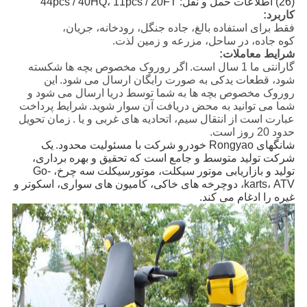
(26) اطلاعات حمل و نقل: 44pcs / 40HQ، 11pcs / 20FT
کاربرد:
فقط برای استفاده بالغ، جاده جنگل، رودخانه، جریان،
کوه جاده، در ساحل، مزرعه و زمین لذت.
شرایط معاملات:
گارانتی ما 1 سال است.
اگر روروک مخصوص بچه ها شکسته
شود، قطعات یدکی به صورت رایگان ارسال می شود.
این
روروک مخصوص بچه ها به شما توسط دریا ارسال می شود و
شما می توانید به محض دریافت آن سوار شوید.
شرایط پرداخت
عبارت است از انتقال سیم، اتحادیه های غربی و یا .
زمان تحویل
حدود 20 روز است.
شانگهای Rongyao خودرو شرکت با مسئولیت محدود.
یک
شرکت تولید متوسط ​​و جامع است که تحقیق و بهره برداری،
تولید و بازاریابی موتور سیکلت، موتورسیکلت سه چرخ، Go-
karts، ATV، دوچرخه های خاکی، کامیون های سواری، اسکوتر و
غیره را ادغام می کند.