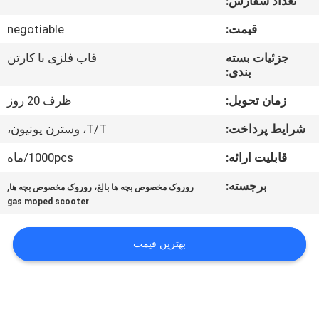
تعداد سفارش:
کیفیت
قیمت:
negotiable
با
جزئیات بسته
قاب فلزی با کارتن
بندی:
ما
تماس
زمان تحویل:
ظرف 20 روز
بگیرید
شرایط پرداخت:
T/T، وسترن یونیون،
قابلیت ارائه:
1000pcs/ماه
درخواست
برجسته:
,
روروک مخصوص بچه ها بالغ، روروک مخصوص بچه ها
نقل
gas moped scooter
قول
بهترین قیمت
نقشه
سایت