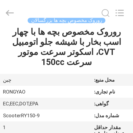
Shanghai
Rongyao
Vehicle
Co.,Ltd.
All
روروک مخصوص بچه ها بزرگسالان
Rights
Reserved.
روروک مخصوص بچه ها با چهار
خانه
اسب بخار با شیشه جلو اتومبیل
محصولات
CVT، اسکوتر سرعت موتور
سرعت 150cc
درباره
ما
محل منبع:
چين
نام تجاری:
RONGYAO
تور
گواهی:
EC,EEC,DOT,EPA
کارخانه
شماره مدل:
ScooterRY150-9
کنترل
مقدار حداقل
1