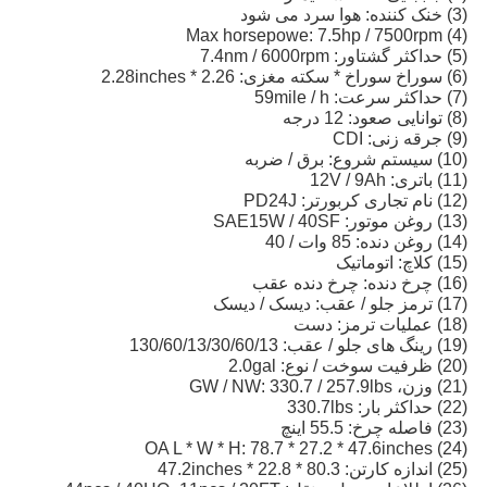
(3) خنک کننده: هوا سرد می شود
(4) Max horsepowe: 7.5hp / 7500rpm
(5) حداکثر گشتاور: 7.4nm / 6000rpm
(6) سوراخ سوراخ * سکته مغزی: 2.26 * 2.28inches
(7) حداکثر سرعت: 59mile / h
(8) توانایی صعود: 12 درجه
(9) جرقه زنی: CDI
(10) سیستم شروع: برق / ضربه
(11) باتری: 12V / 9Ah
(12) نام تجاری کربورتر: PD24J
(13) روغن موتور: SAE15W / 40SF
(14) روغن دنده: 85 وات / 40
(15) کلاچ: اتوماتیک
(16) چرخ دنده: چرخ دنده عقب
(17) ترمز جلو / عقب: دیسک / دیسک
(18) عملیات ترمز: دست
(19) رینگ های جلو / عقب: 130/60/13/30/60/13
(20) ظرفیت سوخت / نوع: 2.0gal
(21) وزن، GW / NW: 330.7 / 257.9lbs
(22) حداکثر بار: 330.7lbs
(23) فاصله چرخ: 55.5 اینچ
(24) OA L * W * H: 78.7 * 27.2 * 47.6inches
(25) اندازه کارتن: 80.3 * 22.8 * 47.2inches