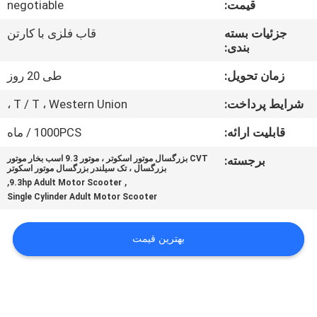
قیمت:
negotiable
کیفیت
جزئیات بسته
قاب فلزی با کارتن
بندی:
با
ما
زمان تحویل:
طی 20 روز
تماس
شرایط پرداخت:
T / T ، Western Union ،
بگیرید
قابلیت ارائه:
1000PCS / ماه
برجسته:
CVT بزرگسال موتور اسکوتر ، موتور 9.3 اسب بخار موتور
درخواست
بزرگسال ، تک سیلندر بزرگسال موتور اسکوتر
,
,
9.3hp Adult Motor Scooter
نقل
Single Cylinder Adult Motor Scooter
قول
بهترین قیمت
نقشه
سایت