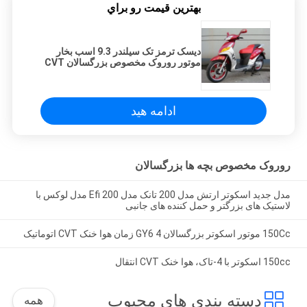
بهترين قيمت رو براي
دیسک ترمز تک سیلندر 9.3 اسب بخار
موتور روروک مخصوص بزرگسالان CVT
ادامه هید
روروک مخصوص بچه ها بزرگسالان
مدل جدید اسکوتر ارتش مدل 200 تانک مدل 200 Efi مدل لوکس با
لاستیک های بزرگتر و حمل کننده های جانبی
150Cc موتور اسکوتر بزرگسالان GY6 4 زمان هوا خنک CVT اتوماتیک
150cc اسکوتر با 4-تاک، هوا خنک CVT انتقال
دسته بندی های محبوب
همه