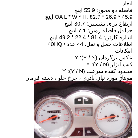
ابعاد
فاصله دو محور: 55.9 اینچ
OA L * W * H: 82.7 * 26.9 * 45.9 اینچ
ارتفاع برای نشستن: 30.7 اینچ
حداقل فاصله زمین: 7.1 اینچ
اندازه کارتن: 81.4 * 22.4 * 49.2 اینچ
اطلاعات حمل و نقل: 44 عدد / 40HQ
امکانات
عکس برگردان (Y / N): Y
کیت ابزار (Y / N): Y
محدود کننده سرعت (Y / N): Y
مونتاژ مورد نیاز: باتری ، چرخ جلو ، دسته فرمان