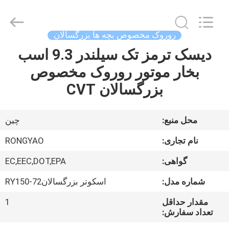
Shanghai
Rongyao
Vehicle
Co.,Ltd.
All
روروک مخصوص بچه ها بزرگسالان
Rights
Reserved.
دیسک ترمز تک سیلندر 9.3 اسب
خانه
بخار موتور روروک مخصوص
محصولات
بزرگسالان CVT
درباره
محل منبع:
چین
ما
نام تجاری:
RONGYAO
گواهی:
EC,EEC,DOT,EPA
تور
شماره مدل:
اسکوتر بزرگسالانRY150-72
کارخانه
مقدار حداقل
1
تعداد سفارش:
کنترل