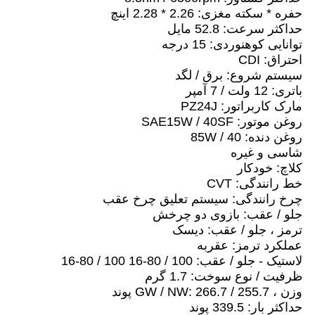
حفره * سکته مغزی: 2.26 * 2.28 اینچ
حداکثر سرعت: 52.8 مایل
توانایی کوهنوردی: 15 درجه
احتراق: CDI
سیستم شروع: برق / لگد
باتری: 12 ولت / 7 آمپر
مارک کاربراتور: PZ24J
روغن موتور: SAE15W / 40SF
روغن دنده: 85W / 40
شاسی و غیره
کلاچ: خودکار
خط رانندگی: CVT
چرخ رانندگی: سیستم تعلیق چرخ عقب
جلو / عقب: بازوی دو چرخش
ترمز ، جلو / عقب: دیسک
عملکرد ترمز: عقربه
لاستیک - جلو / عقب: 100 / 80-16 100 / 80-16
ظرفیت / نوع سوخت: 1.7 گرم
وزن ، GW / NW: 266.7 / 255.7 پوند
حداکثر بار: 339.5 پوند