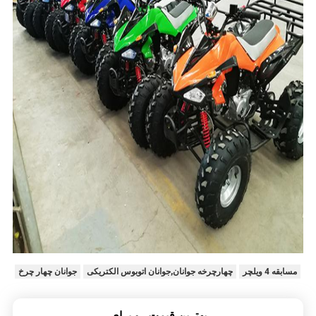
مسابقه 4 ویلچر
چهارچرخه جوانان,جوانان اتوبوس الکتریکی
جوانان چهار چرخ
بهترين قيمت رو براي