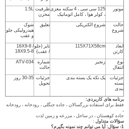
موتور
125 سی سی ، 4 سکته مغزی
ظرفیت
1.5L
، کولر هوا ، کامل اتوماتیک
مخزن
حالت
شروع الکتریکی
تعلیق
شوک
شروع
هیدرولیکی جلو
و عقب
ابعاد
115X71X58cm
تایر (جلو
16X9-8 /
18X9.5-8
کارتن
/ عقب)
نوع
زنجیر
شماره
ATV-034
انتقال
حالت
جزئیات
یک تکه یک بسته بندی
جزئیات
30-35 روز
بسته
تحویل
بندی
برنامه های کاربردی:
فقط برای استفاده بزرگسالان ، جاده جنگلی ، رودخانه ، رودخانه
،
جاده کوهستان ، در ساحل ، مزرعه و زمین لذت
سؤالات متداول
:
1- سؤال: آیا می توانم چند نمونه بگیرم؟