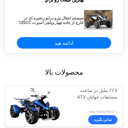
سیستم انتقال نیرو درایو زنجیره ای در
خارج از جاده چهار ویلچر اسپرت 125CC
ATV
ادامه هید
محصولات بالا
77.5 مایل در ساعت
مسابقات جوانان ATV
negotiable MOQ:1
تماس بگیرید