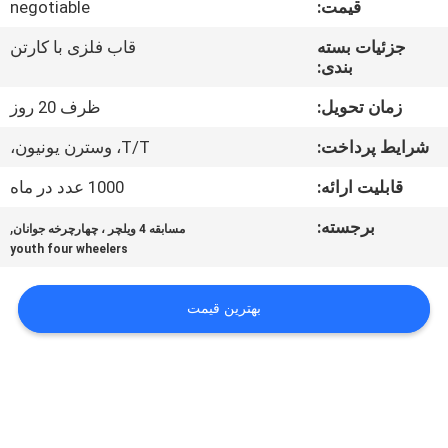
قیمت:
negotiable
کیفیت
جزئیات بسته
قاب فلزی با کارتن
بندی:
با
ما
زمان تحویل:
ظرف 20 روز
تماس
شرایط پرداخت:
T/T، وسترن یونیون،
بگیرید
قابلیت ارائه:
1000 عدد در ماه
برجسته:
,
مسابقه 4 ویلچر ، چهارچرخه جوانان
درخواست
youth four wheelers
نقل
قول
بهترین قیمت
نقشه
سایت