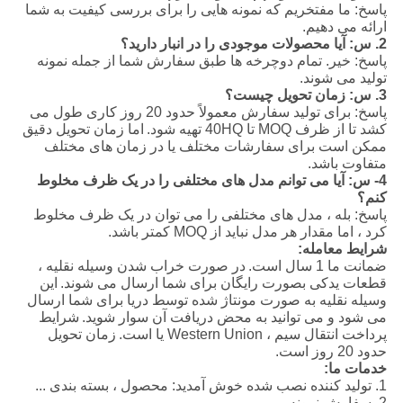
پاسخ: ما مفتخریم که نمونه هایی را برای بررسی کیفیت به شما
ارائه می دهیم.
2. س: آیا محصولات موجودی را در انبار دارید؟
پاسخ: خیر. تمام دوچرخه ها طبق سفارش شما از جمله نمونه
تولید می شوند.
3. س: زمان تحویل چیست؟
پاسخ: برای تولید سفارش معمولاً حدود 20 روز کاری طول می
کشد تا از ظرف MOQ تا 40HQ تهیه شود.
اما زمان تحویل دقیق
ممکن است برای سفارشات مختلف یا در زمان های مختلف
متفاوت باشد.
4- س: آیا می توانم مدل های مختلفی را در یک ظرف مخلوط
کنم؟
پاسخ: بله ، مدل های مختلفی را می توان در یک ظرف مخلوط
کرد ، اما مقدار هر مدل نباید از MOQ کمتر باشد.
شرایط معامله:
ضمانت ما 1 سال است.
در صورت خراب شدن وسیله نقلیه ،
قطعات یدکی بصورت رایگان برای شما ارسال می شوند.
این
وسیله نقلیه به صورت مونتاژ شده توسط دریا برای شما ارسال
می شود و می توانید به محض دریافت آن سوار شوید.
شرایط
پرداخت انتقال سیم ، Western Union یا است.
زمان تحویل
حدود 20 روز است.
خدمات ما:
1. تولید کننده نصب شده خوش آمدید: محصول ، بسته بندی ...
2. سفارش نمونه