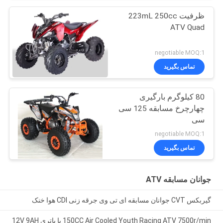
ظرفیت 223mL 250cc
ATV Quad
negotiable MOQ:1
تماس بگیرید
80 کیلوگرم بارگیری
چهارچرخ مسابقه 125 سی
سی
negotiable MOQ:1
تماس بگیرید
جوانان مسابقه ATV
گیربکس CVT جوانان مسابقه ای تی وی جرقه زنی CDI هوا خنک
150CC Air Cooled Youth Racing ATV 7500r/min با باتری 12V 9AH