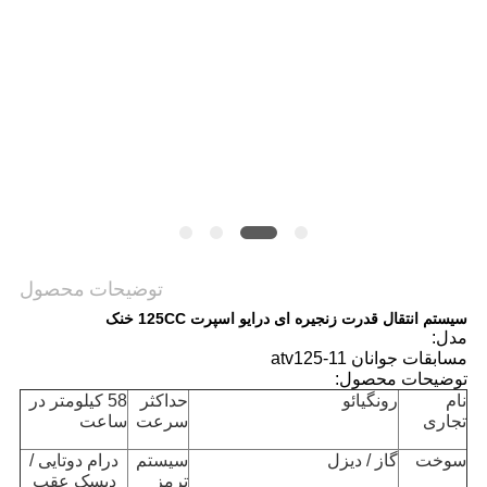
سیاست
حفظ
حریم
خصوصی
توضیحات محصول
سیستم انتقال قدرت زنجیره ای درایو اسپرت 125CC خنک
مدل:
مسابقات جوانان atv125-11
توضیحات محصول:
نام
رونگیائو
حداکثر
58 کیلومتر در
تجاری
سرعت
ساعت
سوخت
گاز / دیزل
سیستم
درام دوتایی /
ترمز
دیسک عقب