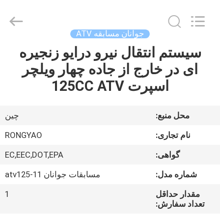
Shanghai
Rongyao
Vehicle
Co.,Ltd.
All
جوانان مسابقه ATV
Rights
Reserved.
سیستم انتقال نیرو درایو زنجیره
خانه
ای در خارج از جاده چهار ویلچر
محصولات
اسپرت 125CC ATV
درباره
محل منبع:
چين
ما
نام تجاری:
RONGYAO
گواهی:
EC,EEC,DOT,EPA
تور
شماره مدل:
مسابقات جوانان atv125-11
کارخانه
مقدار حداقل
1
تعداد سفارش:
کنترل