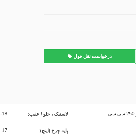
درخواست نقل قول
 3.00-18
لاستیک ، جلو / عقب:
17
پایه چرخ (اینچ):