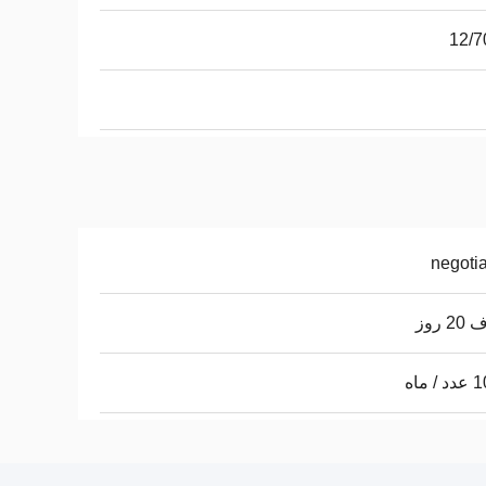
12/7
negoti
 روز
 ماه