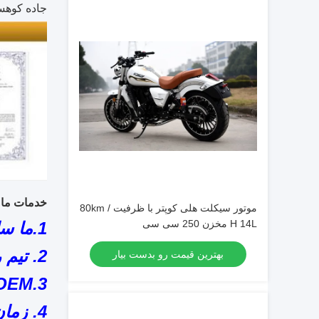
جاده کوهس
خدمات ما
موتور سیکلت هلی کوپتر با ظرفیت 80km /
H 14L مخزن 250 سی سی
1.ما سالها در موتور سیکلت تخصص داریم.
2. تیم رهبری به خوبی سازمان یافته.
بهترین قیمت رو بدست بیار
3.OEM در دسترس است.
4. زمان تحویل سریع