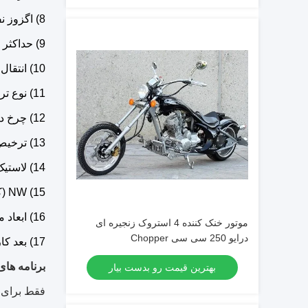
8) اگزوز نفتی اقتصادی (L / 100km): 4.0
9) حداکثر سرعت (MPH): 90
10) انتقال: درایو زنجیره ای
11) نوع ترمز (جلو / عقب): دیسک
12) چرخ دستی (اینچ): 47
13) ترخیص زمین (میلی متر): 190
14) لاستیک (جلو / عقب): 2.75-18 / 3.00-18
15) NW (کیلوگرم): 91 گیگاوات (کیلوگرم): 115
16) ابعاد محصول (اینچ): 72x30x39
موتور خنک کننده 4 استروک زنجیره ای
درایو 250 سی سی Chopper
17) بعد کارتن (اینچ): 63x18x33
برنامه های
بهترین قیمت رو بدست بیار
فقط برای ا