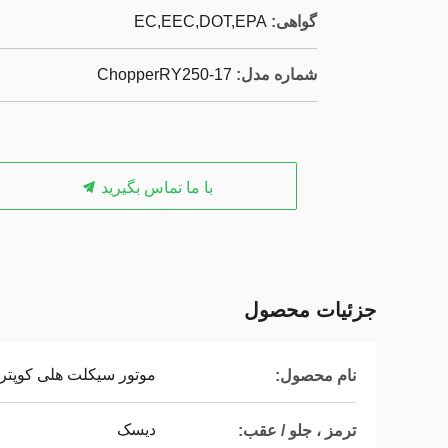
گواهی:
EC,EEC,DOT,EPA
شماره مدل:
ChopperRY250-17
با ما تماس بگیرید
جزئیات محصول
موتور سیکلت هلی کوپتر 250 سی سی
نام محصول:
دیسک
ترمز ، جلو / عقب: