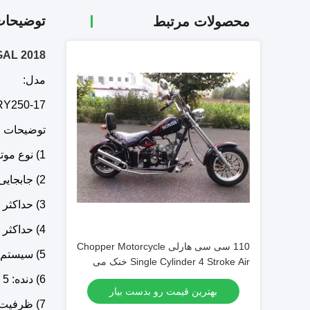
توضیحا
محصولات مرتبط
2018 SPORTSTER 250CC CHOPPER STREET LEGAL
مدل:
RY250-17
توضیحات 
1) نوع موتور: میل سیلندر تک سیلندر ، 4 زمانه و هوا به سمت بالا
2) جابجایی (میلی لیتر): 223
3) حداکثر توان (kw / r / min): 12/7000
4) حداکثر گشتاور (Nm / r / min): 17.5 / 5500
110 سی سی هارلی Chopper Motorcycle
5) سیستم احتراق: CDI
Single Cylinder 4 Stroke Air خنک می
شود
6) دنده: 5 سرعت
بهترین قیمت رو بدست بیار
7) ظرفیت مخزن سوخت (G): 4