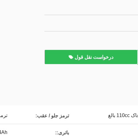
درخواست نقل قول
بالغ
ترم
ترمز جلو / عقب:
 4Ah
باتری::