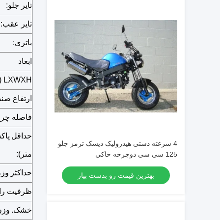
تایر جلو:
تایر عقب:
باتری:
ابعاد
LXWXH (میلی متر):
ارتفاع صند
فاصله چرخ 
حداقل
پاک
4 سرعته دستی هیدرولیک دیسک ترمز جلو
متر):
125 سی سی دوچرخه خاکی
حداکثر
وزن
بهترین قیمت رو بدست بیار
ظرفیت رای
خشک.
وزن