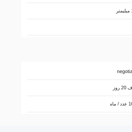
ر
negoti
 روز
 ماه