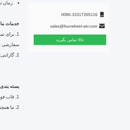
زمان تحویل 
0086-15317265116
خدمات ما:
sales@fourwheel-atv.com
1. برای نمونه: می توانیم نمونه را به ترتیب اول تحویل دهیم.
حالا تماس بگیرید
سفارشی چ
2. گارانتی: موتور و قاب یک سال است.
بسته بندی
قاب فول
ما همچنی