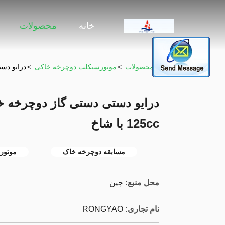
خانه
محصولات
خونه
>
محصولات
>
موتورسیکلت دوچرخه خاکی
>
درایو دستی 
125cc با شاخ
مسابقه دوچرخه خاک
موتور
محل منبع:
چين
نام تجاری:
RONGYAO