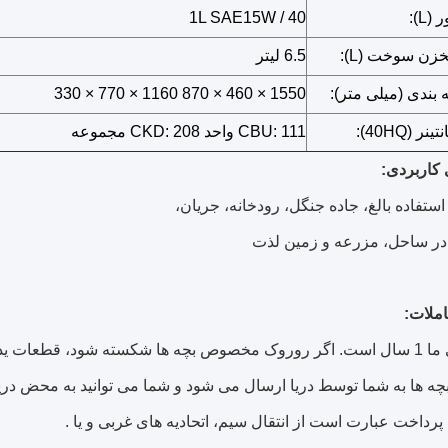
L):
1L SAE15W / 40
ن سوخت (L):
6.5 لیتر
ه بندی (میلی متر):
1550 × 460 × 870 1160 × 770 × 330
 (40HQ):
CBU: 111 واحد CKD: 208 مجموعه
 کاربردی:
ستفاده بالغ، جاده جنگل، رودخانه، جریان،
 در ساحل، مزرعه و زمین لذت
ملات:
ال است.
اگر روروک مخصوص بچه ها شکسته شود، قطعات یدک
 ها به شما توسط دریا ارسال می شود و شما می توانید به محض دری
رداخت عبارت است از انتقال سیم، اتحادیه های غربی و یا .