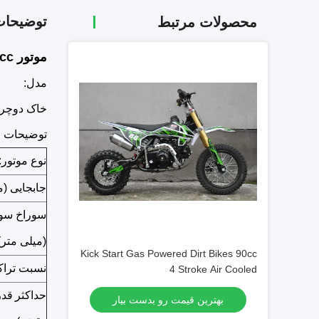
توضیحا
محصولات مرتبط
موتور 110cc 125cc موتور سیکلت دوچرخه میمون با شاخ
مدل:
خاک دوچرخه 0-6
توضیحات 
نوع موتور:
جابجایی (می
(میلی متر)
Kick Start Gas Powered Dirt Bikes 90cc
نسبت تراک
4 Stroke Air Cooled
حداکثر
قدر
بهترین قیمت رو بدست بیار