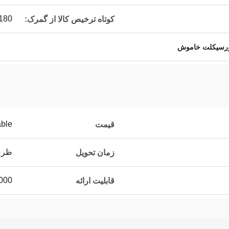
180 میلیمت
کوتاه ترخیص کالا از گمرک:
رسیکلت خاموش
able
قیمت
ظرف 20
زمان تحویل
1000 عدد /
قابلیت ارائه