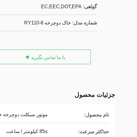
گواهی:
EC,EEC,DOT,EPA
شماره مدل:
خاک دوچرخه RY110-6
با ما تماس بگیرید
جزئیات محصول
موتور سیکلت دوچرخه خاک 110cc 
نام محصول:
≥85 کیلومتر / ساعت
حداکثر سرعت: