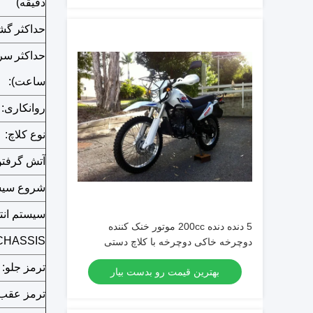
دقیقه)
حداکثر
گشتاور 
حداکثر
سرع
ساعت):
روانکاری:
نوع کلاچ:
آتش گرفتن
شروع سیس
سیستم انت
5 دنده دنده 200cc موتور خنک کننده
CHASSIS
دوچرخه خاکی دوچرخه با کلاچ دستی
ترمز جلو:
بهترین قیمت رو بدست بیار
ترمز عقب: