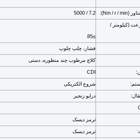
(Nm / r / min):
7.2 / 5000
ت (کیلومتر /
≥85
فشار، چلپ چلوپ
کلاچ مرطوب چند منظوره، دستی
:
CDI
تم:
شروع الکتریکی
قال:
درایو زنجیر
ترمز دیسک
ترمز دیسک