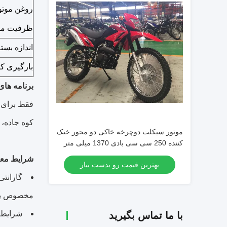
روغن موتور (
ظرفیت مخز
اندازه بست
بارگیری کانتینر
برنامه های
فقط برای ا
کوه جاده،
موتور سیکلت دوچرخه خاکی دو محور خنک
کننده 250 سی سی بادی 1370 میلی متر
شرایط معا
بهترین قیمت رو بدست بیار
گارانتی ما 1 س
مخصوص بچه
شرایط پ
با ما تماس بگیرید