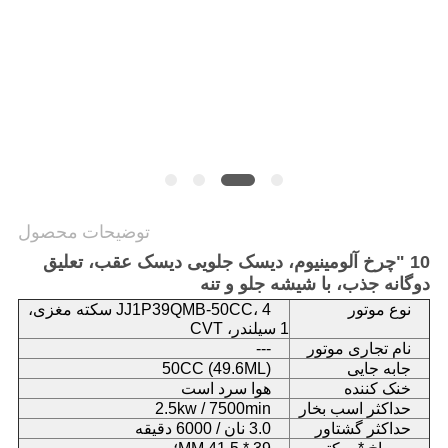
سیاست
حفظ
حریم
خصوصی
توضیحات محصول
10 "چرخ آلومینیوم، دیسک جلویی دیسک عقب، تعلیق
دوگانه جذب، با شیشه جلو و تنه
نوع موتور
JJ1P39QMB-50CC، 4 سکته مغزی،
1 سیلندر، CVT
نام تجاری موتور
---
جابه جایی
50CC (49.6ML)
خنک کننده
هوا سرد است
حداکثر اسب بخار
2.5kw / 7500min
حداکثر گشتاور
3.0 نان / 6000 دقیقه