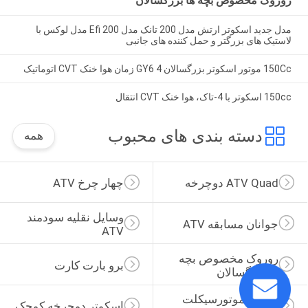
روروک مخصوص بچه ها بزرگسالان
مدل جدید اسکوتر ارتش مدل 200 تانک مدل 200 Efi مدل لوکس با
لاستیک های بزرگتر و حمل کننده های جانبی
150Cc موتور اسکوتر بزرگسالان GY6 4 زمان هوا خنک CVT اتوماتیک
150cc اسکوتر با 4-تاک، هوا خنک CVT انتقال
دسته بندی های محبوب
همه
ATV Quad دوچرخه
چهار چرخ ATV
وسایل نقلیه سودمند 
جوانان مسابقه ATV
ATV
روروک مخصوص بچه 
برو بارت کارت
ها بزرگسالان
250cc موتورسیکلت 
اسکوتر دوچرخه کوچک