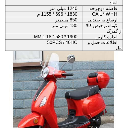
ابعاد
فاصله دوچرخه
1240 میلی متر
OA L * W * H
1830 * 696 * 1155 م
ارتفاع به صندلی
850 میلیمتر
کوتاه ترخیص کالا
130 میلی متر
از گمرک
اندازه کارتن
1900 * 580 * 1.18 MM
اطلاعات حمل و
50PCS / 40HC
نقل