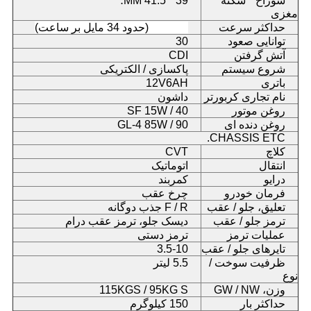
سوراخ * سکته
39 * 41.5 MM؛
مغزی
حداکثر سرعت
55K / H (حدود 34 مایل بر ساعت)
توانایی صعود
30
آتش گرفتن
CDI
شروع سیستم
پاکسازی / الکتریکی
باتری
12V6AH
نام تجاری کربورتر
داشون
روغن موتور
SF 15W / 40
روغن دنده ای
GL-4 85W / 90
CHASSIS ETC.
کلاچ
CVT
انتقال
اتوماتیک
درایو
کمربند
فرمان خودرو
چرخ عقب
تعلیق، جلو / عقب
F / R جذب دوگانه
ترمز جلو / عقب
دیسک جلو، ترمز عقب درام
عملیات ترمز
ترمز دستی
تایرهای جلو / عقب
3.5-10
ظرفیت سوخت /
5.5 لیتر
نوع
وزن، GW / NW
115KGS / 95KG S
حداکثر بار
150 کیلوگرم