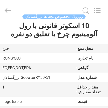
Shanghai
Rongyao
Vehicle
Co.,Ltd.
All
روروک مخصوص بچه ها بزرگسالان
Rights
Reserved.
10 اسکوتر قانونی با رول
خانه
آلومینیوم چرخ با تعلیق دو نفره
محصولات
محل منبع:
چين
درباره
نام تجاری:
RONGYAO
ما
گواهی:
EC,EEC,DOT,EPA
شماره مدل:
ScooterRY50-51 بزرگسالان
تور
کارخانه
مقدار حداقل
1
تعداد سفارش:
قیمت:
negotiable
کنترل