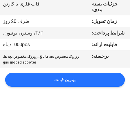
کیفیت
جزئیات بسته
قاب فلزی با کارتن
بندی:
با
زمان تحویل:
ظرف 20 روز
ما
شرایط پرداخت:
T/T، وسترن یونیون،
تماس
قابلیت ارائه:
1000pcs/ماه
بگیرید
برجسته:
,
روروک مخصوص بچه ها بالغ، روروک مخصوص بچه ها
gas moped scooter
درخواست
نقل
بهترین قیمت
قول
نقشه
سایت