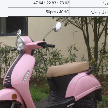
ن :
73.62 * 22.83 * 47.64
مل و نقل:
50pcs / 40HQ