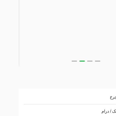
چرخ
 / درام