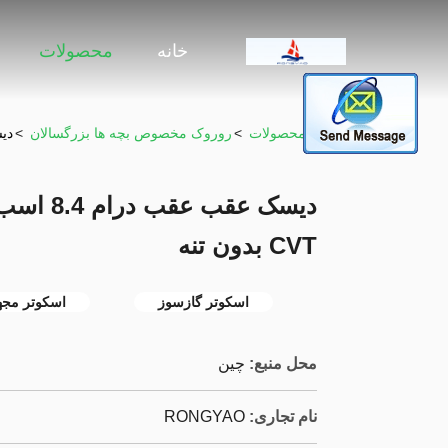
خانه
محصولات
خونه
>
محصولات
>
روروک مخصوص بچه ها بزرگسالان
>
دیسک ع
CVT بدون تنه
اسکوتر گازسوز
اسکوتر مجهز
محل منبع:
چين
نام تجاری:
RONGYAO