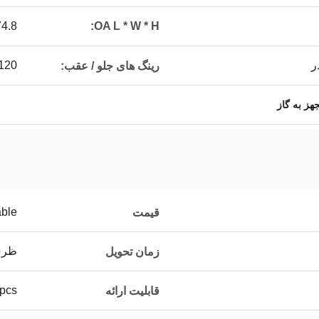
OA L * W * H:
74.8 * 26.7 * 44.21
20 / 70-12
رینگ های جلو / عقب:
هز به گاز
able
قیمت
ظرف 20
زمان تحویل
00pcs
قابلیت ارائه