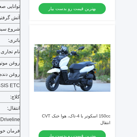
توانایی صع
بهترین قیمت رو بدست بیار
آتش گرفتن
شروع سیس
باتری:
نام تجاری 
روغن موتور
روغن دنده:
SIS ETC:
کلاچ:
انتقال:
150cc اسکوتر با 4-تاک، هوا خنک CVT
Driveline:
انتقال
فرمان خود
بهترین قیمت رو بدست بیار