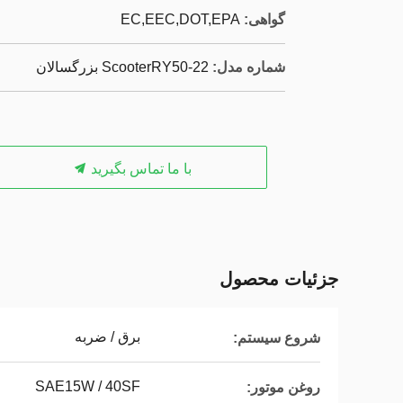
گواهی:
EC,EEC,DOT,EPA
شماره مدل:
ScooterRY50-22 بزرگسالان
با ما تماس بگیرید
جزئیات محصول
برق / ضربه
شروع سیستم:
SAE15W / 40SF
روغن موتور: