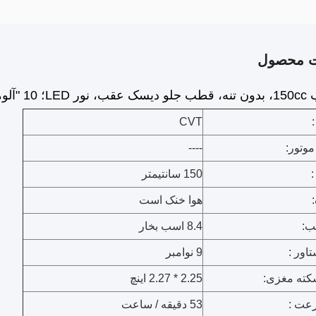
ت محصول
شتی جذب شوک تک
CVT
موتور:
----
:
150 سانتیمتر
هوا خنک است
ب:
8.4 اسب بخار
اور :
9 نوامبر
کته مغزی:
2.25 * 2.27 اینچ
عت :
53 دقیقه / ساعت