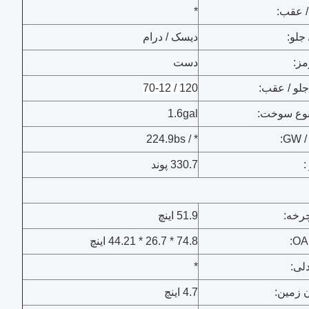
/ عقب:
*
جلو:
دیسک / درام
مز:
دست
جلو / عقب:
120 / 70-12
نوع سوخت:
1.6gal
* / 224.9bs
:
330.7 پوند
رخه:
51.9 اینچ
OA 
74.8 * 26.7 * 44.21 اینچ
لی:
*
 زمین:
4.7 اینچ