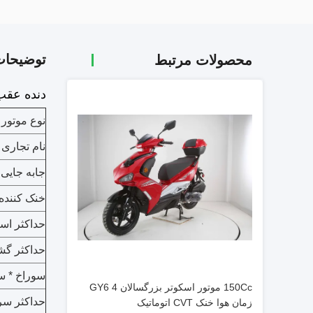
توضیحا
محصولات مرتبط
دنده عقب 150cc، بدون تنه، قطب جلو دیسک عقب، نور LED؛ 10 "آلومینیوم لبه، پ
نوع موتور :
نام تجاری 
جابه جایی 
خنک کننده:
حداکثر اس
حداکثر گشت
سوراخ * س
150Cc موتور اسکوتر بزرگسالان GY6 4
حداکثر سر
زمان هوا خنک CVT اتوماتیک