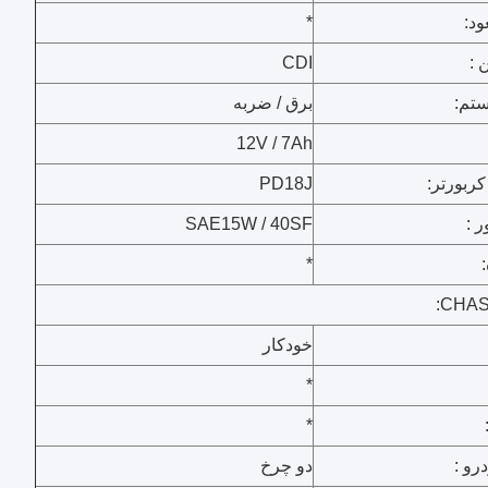
ود:
*
 :
CDI
تم:
برق / ضربه
12V / 7Ah
کربورتر:
PD18J
 :
SAE15W / 40SF
*
CHAS
خودکار
*
*
رو :
دو چرخ