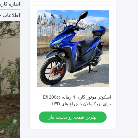
اندازه کارت
اطلاعات ح
اسکوتر موتور گازی 4 زمانه Efi 200cc
برای بزرگسالان با چراغ های LED
بهترین قیمت رو بدست بیار