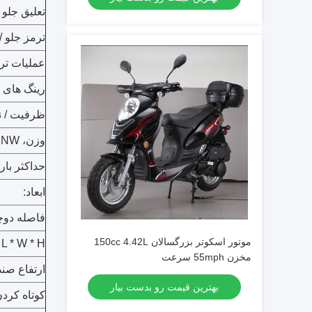
تعلیق جلو 
ترمز جلو / 
عملیات تر
رینگ های 
ظرفیت / 
وزن، GW / NW:
حداکثر بار 
ابعاد:
فاصله دوچ
موتور اسکوتر بزرگسالان 150cc 4.42L
L * W * H:
مخزن 55mph سرعت
ارتفاع صند
بهترین قیمت رو بدست بیار
کوتاه کردن