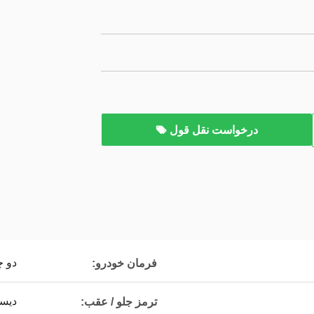
درخواست نقل قول
دو 
فرمان خودرو:
دیسک
ترمز جلو / عقب: