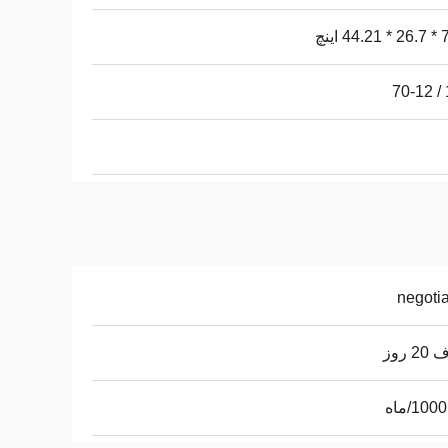
 اینچ
1
negoti
 روز
10/ماه