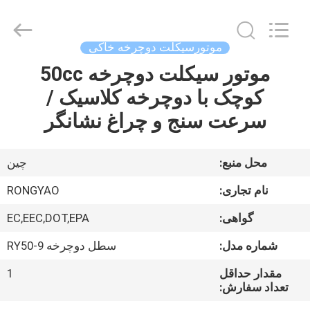
Shanghai
Rongyao
Vehicle
Co.,Ltd.
All
موتورسیکلت دوچرخه خاکی
Rights
Reserved.
موتور سیکلت دوچرخه 50cc
خانه
کوچک با دوچرخه کلاسیک /
محصولات
سرعت سنج و چراغ نشانگر
درباره
محل منبع:
چين
ما
نام تجاری:
RONGYAO
گواهی:
EC,EEC,DOT,EPA
تور
شماره مدل:
سطل دوچرخه RY50-9
کارخانه
مقدار حداقل
1
تعداد سفارش:
کنترل