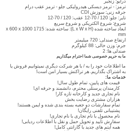
درایو: زنجیر
ترمز: - ترمز دیسکی هیدرولیکی جلو - ترمز عقب درام
جرقه زنی: سوزش CDI
تایر: جلو: 120 / 70-12 عقب: 120 / 70-12
شروع: شروع الکتریکی و شروع سریع
ابعاد ساخته شده (L x W x H): ساخته شده: 1715 x 600 x 1000
mm
ارتفاع صندلی: 720 میلیمتر
جرم: وزن خالی: 88 کیلوگرم
صندلی ها: 2
ما به حریم خصوصی شما احترام میگذاریم
ما اطلاعات خود را به / با هر شرکت دیگری نمیتوانیم فروش یا
به اشتراک بگذاریم.
هر تراکنش بسیار امن است!
خدمات ما:
قیمت های پایین، تمام طول سال!
کارمندان پرسنلی محترم، دانشمند و حرفه ای!
نام تجاری جدید و کارخانه تازه کار!
هزاران مشتری رضایت بخش
تمام سفارشات دو جعبه بسته بندی شده و ایمن هستند!
پشتیبانی تلفنی رایگان!
نام محصول با نام تجاری با نام تجاری!
سفارش تأیید و تحویل حمل و نقل با اطلاعات ردیابی!
همه آیتم های جدید با گارانتی کامل!