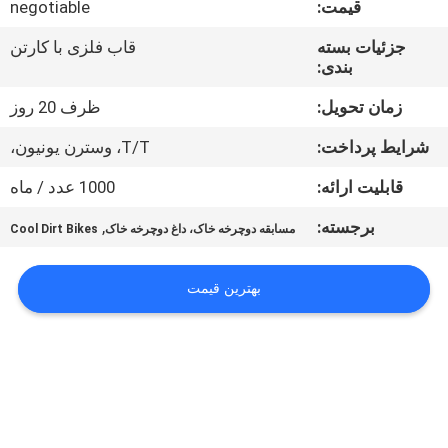
قیمت:
negotiable
کیفیت
جزئیات بسته
قاب فلزی با کارتن
بندی:
با
ما
زمان تحویل:
ظرف 20 روز
تماس
شرایط پرداخت:
T/T، وسترن یونیون،
بگیرید
قابلیت ارائه:
1000 عدد / ماه
برجسته:
,
مسابقه دوچرخه خاک، داغ دوچرخه خاک
Cool Dirt Bikes
درخواست
نقل
بهترین قیمت
قول
نقشه
سایت